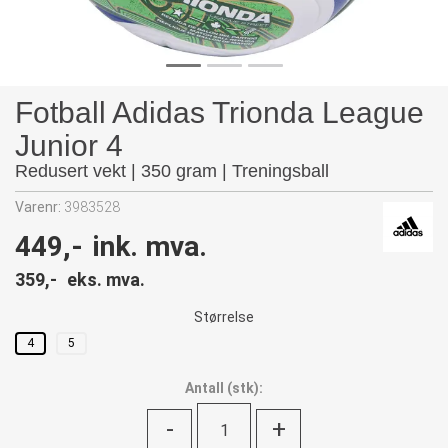
Fotball Adidas Trionda League
Junior 4
Redusert vekt | 350 gram | Treningsball
Varenr:
3983528
449,-
ink. mva.
359,-
eks. mva.
Størrelse
4
5
Antall
(
stk):
-
+