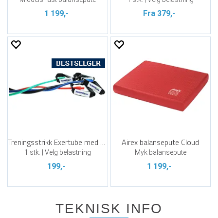
1 199,-
Fra 379,-
Treningsstrikk Exertube med forsterkning
Airex balansepute Cloud
1 stk. | Velg belastning
Myk balansepute
199,-
1 199,-
TEKNISK INFO