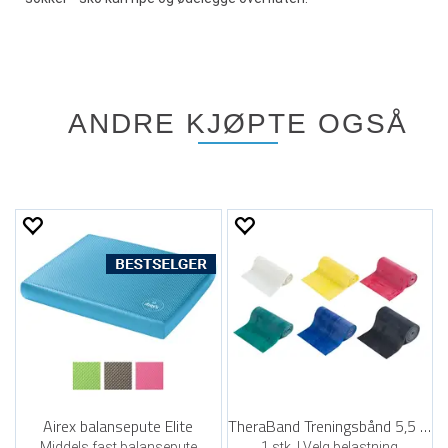
ANDRE KJØPTE OGSÅ
Airex balansepute Elite
TheraBand Treningsbånd 5,5 m
Middels fast balansepute
1 stk. | Velg belastning