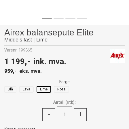
Airex balansepute Elite
Middels fast | Lime
Varenr:
199865
1 199,-
ink. mva.
959,-
eks. mva.
Farge
Blå
Lava
Lime
Rosa
Antall
(
stk):
-
+