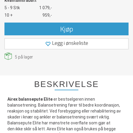
Kvantumsrabatt
5 - 9 Stk
1 079,-
10 +
959,-
Kjøp
Legg i ønskeliste
5
på lager
BESKRIVELSE
Airex balansepute Elite
er bestselgeren innen
balansetrening. Balansetrening fører til bedre koordinasjon,
reaksjon og stabilitet. Ved forebygging eller rehabilitering av
skader i knær og ankler er balansetrening svært viktig.
Balansepute Elite har mønstrete overflate som gjør at
den ikke sklir så lett. Airex Elite kan også brukes på begge