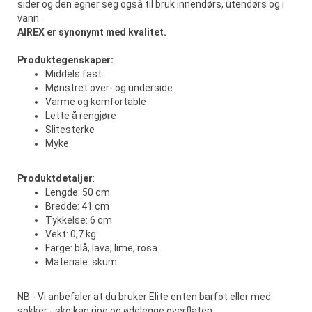
sider og den egner seg også til bruk innendørs, utendørs og i
vann.
AIREX er synonymt med kvalitet.
Produktegenskaper:
Middels fast
Mønstret over- og underside
Varme og komfortable
Lette å rengjøre
Slitesterke
Myke
Produktdetaljer
:
Lengde: 50 cm
Bredde: 41 cm
Tykkelse: 6 cm
Vekt: 0,7 kg
Farge: blå, lava, lime, rosa
Materiale: skum
NB - Vi anbefaler at du bruker Elite enten barfot eller med
sokker - sko kan ripe og ødelegge overflaten.