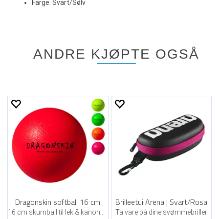
Farge: Svart/Sølv
ANDRE KJØPTE OGSÅ
Dragonskin softball 16 cm
Brilleetui Arena | Svart/Rosa
16 cm skumball til lek & kanonball
Ta vare på dine svømmebriller