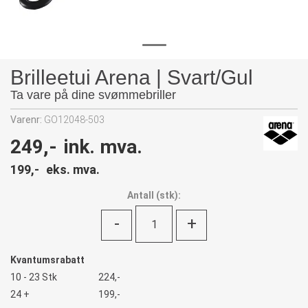
Brilleetui Arena | Svart/Gul
Ta vare på dine svømmebriller
Varenr:
GO12048-503
249,-
ink. mva.
199,-
eks. mva.
Antall
(
stk):
-
+
Kvantumsrabatt
10 - 23 Stk
224,-
24 +
199,-