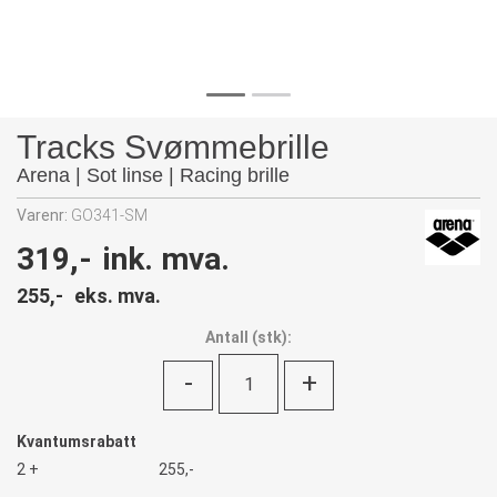
Tracks Svømmebrille
Arena | Sot linse | Racing brille
Varenr:
GO341-SM
319,-
ink. mva.
255,-
eks. mva.
Antall
(
stk):
-
+
Kvantumsrabatt
2 +
255,-