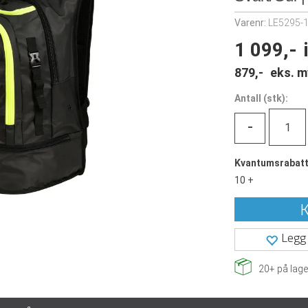
Varenr:
LE5295-
1 099,-
879,-
eks. m
Antall
(
stk):
-
Kvantumsrabat
10 +
K
Legg 
20+
på lage