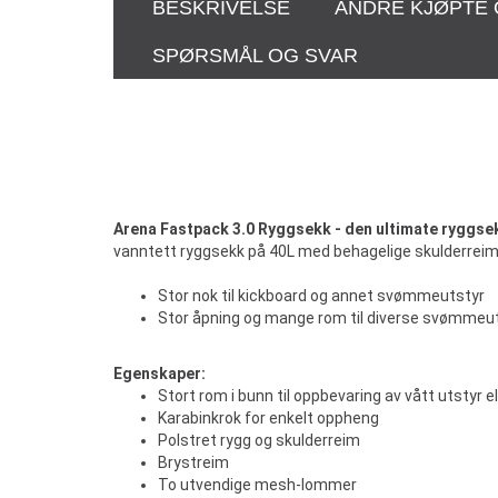
BESKRIVELSE
ANDRE KJØPTE
SPØRSMÅL OG SVAR
Arena Fastpack 3.0 Ryggsekk - den ultimate ryggsek
vanntett ryggsekk på 40L med behagelige skulderreim
Stor nok til kickboard og annet svømmeutstyr
Stor åpning og mange rom til diverse svømmeu
Egenskaper:
Stort rom i bunn til oppbevaring av vått utstyr el
Karabinkrok for enkelt oppheng
Polstret rygg og skulderreim
Brystreim
To utvendige mesh-lommer