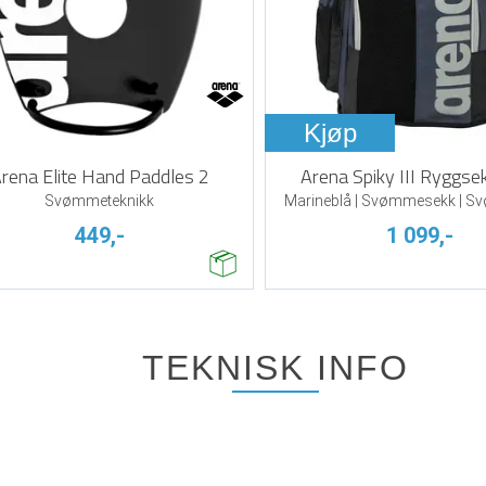
Kjøp
rena Elite Hand Paddles 2
Arena Spiky III Ryggse
Svømmeteknikk
Marineblå | Svømmesekk | 
449,-
1 099,-
TEKNISK INFO