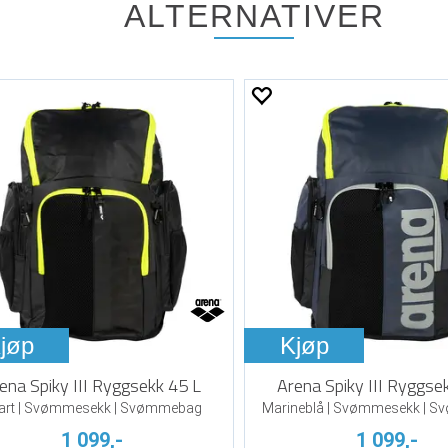
ALTERNATIVER
jøp
Kjøp
ena Spiky III Ryggsekk 45 L
Arena Spiky III Ryggse
art | Svømmesekk | Svømmebag
Marineblå | Svømmesekk | 
1 099,-
1 099,-