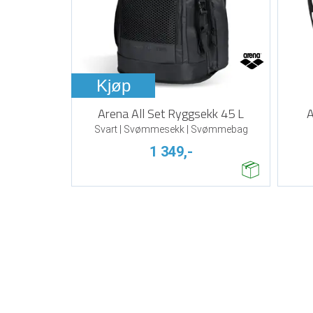
Kjøp
Arena All Set Ryggsekk 45 L
A
Svart | Svømmesekk | Svømmebag
1 349,-