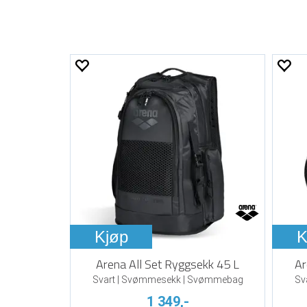
Kjøp
K
Arena All Set Ryggsekk 45 L
Ar
Svart | Svømmesekk | Svømmebag
Sv
1 349,-