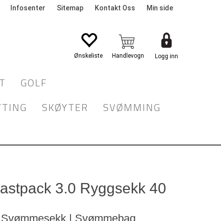
Infosenter
Sitemap
Kontakt Oss
Min side
Logg inn
T
GOLF
YTING
SKØYTER
SVØMMING
astpack 3.0 Ryggsekk 40
 | Svømmesekk | Svømmebag