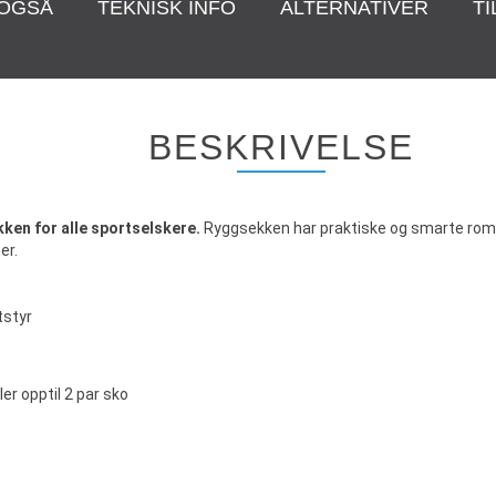
 OGSÅ
TEKNISK INFO
ALTERNATIVER
T
BESKRIVELSE
ken for alle sportselskere.
Ryggsekken har praktiske og smarte roml
er.
tstyr
ler opptil 2 par sko