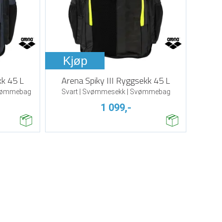
Kjøp
kk 45 L
Arena Spiky III Ryggsekk 45 L
Svømmebag
Svart | Svømmesekk | Svømmebag
1 099,-