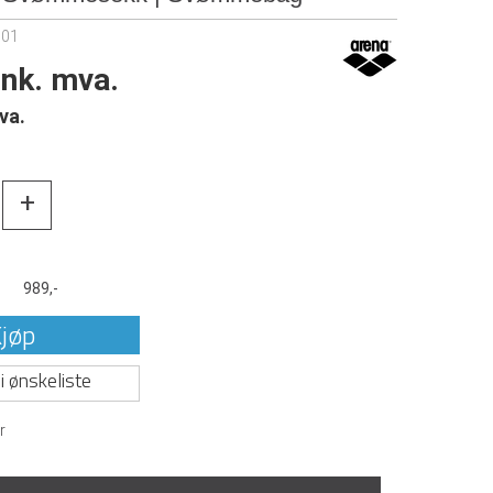
101
ink. mva.
va.
+
t
989,-
jøp
i ønskeliste
r