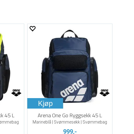
Kjøp
kk 45 L
Arena One Go Ryggsekk 45 L
Svømmebag
Marineblå | Svømmesekk | Svømmebag
999,-