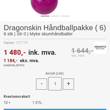
Dragonskin Håndballpakke ( 6)
6 stk | Str 0 | Myke skumhåndballer
Varenr:
157779
1 644,-
1 480,-
ink. mva.
VEIL. PRIS
1 184,-
eks. mva.
KAMPANJEPRIS
Antall
(
stk):
-
+
Kvantumsrabatt
10 +
1 315,-