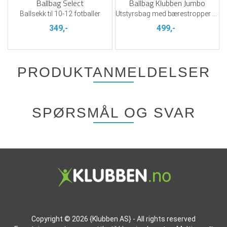
Ballbag Select
Ballbag Klubben Jumbo
Ballsekk til 10-12 fotballer
Utstyrsbag med bærestropper og hjul
349,-
499,-
PRODUKTANMELDELSER
SPØRSMÅL OG SVAR
Copyright © 2026 {Klubben AS} - All rights reserved