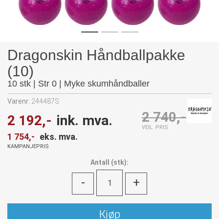
Dragonskin Håndballpakke
(10)
10 stk | Str 0 | Myke skumhåndballer
Varenr:
244487S
2 740,-
2 192,-
ink. mva.
VEIL. PRIS
1 754,-
eks. mva.
KAMPANJEPRIS
Antall
(
stk):
-
+
Kjøp