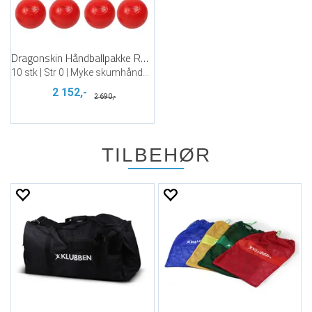
Dragonskin Håndballpakke Rød (10)
10 stk | Str 0 | Myke skumhåndballer
2 152,-
2 690,-
TILBEHØR