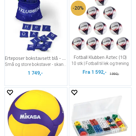
20%
Fotball Klubben Aztec (10)
Erteposer bokstavsett blå - aktiv læring
10 stk | Fotball til lek og trening
Små og store bokstaver - skandinaviske
Fra 1 592,-
1 749,-
1 990,-