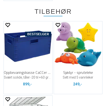
TILBEHØR
Oppbevaringskasse CaCCer Blå
Sjødyr - spruteleke
Svært solide, tåler -20 til +60 grader
Sett med 5 vannleker
899,-
249,-