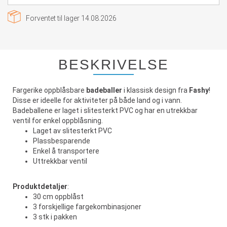
Forventet til lager
14.08.2026
BESKRIVELSE
Fargerike oppblåsbare
badeballer
i klassisk design fra
Fashy
!
Disse er ideelle for aktiviteter på både land og i vann.
Badeballene er laget i slitesterkt PVC og har en utrekkbar
ventil for enkel oppblåsning.
Laget av slitesterkt PVC
Plassbesparende
Enkel å transportere
Uttrekkbar ventil
Produktdetaljer
:
30 cm oppblåst
3 forskjellige fargekombinasjoner
3 stk i pakken