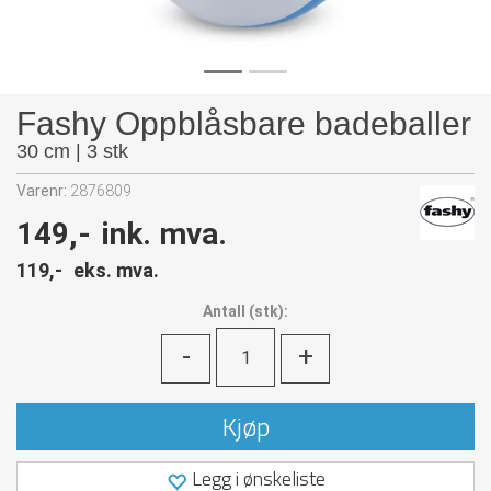
Fashy Oppblåsbare badeballer
30 cm | 3 stk
Varenr:
2876809
149,-
ink. mva.
119,-
eks. mva.
Antall
(
stk):
-
+
Kjøp
Legg i ønskeliste