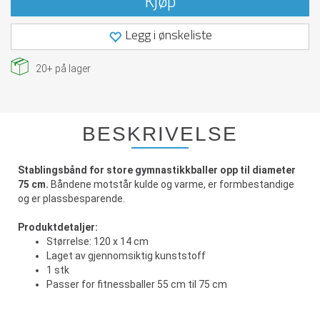
Kjøp
Legg i ønskeliste
20+
på lager
BESKRIVELSE
Stablingsbånd for store gymnastikkballer opp til diameter
75 cm.
Båndene motstår kulde og varme, er formbestandige
og er plassbesparende.
Produktdetaljer:
Størrelse: 120 x 14 cm
Laget av gjennomsiktig kunststoff
1 stk
Passer for fitnessballer 55 cm til 75 cm