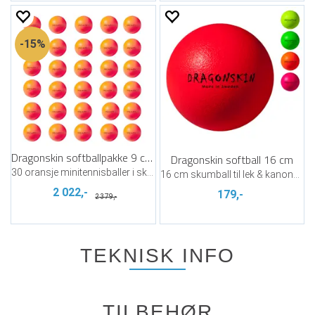
15%
Dragonskin softballpakke 9 cm | 30 stk
Dragonskin softball 16 cm
30 oransje minitennisballer i skum
16 cm skumball til lek & kanonball
2 022,-
179,-
2 379,-
TEKNISK INFO
TILBEHØR