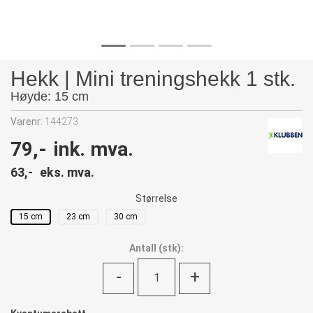
Hekk | Mini treningshekk 1 stk.
Høyde: 15 cm
Varenr:
144273
79,-
ink. mva.
63,-
eks. mva.
Størrelse
15 cm
23 cm
30 cm
Antall
(
stk):
-
+