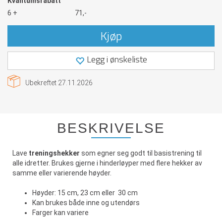
Kvantumsrabatt
6 +
71,-
Kjøp
Legg i ønskeliste
Ubekreftet
27.11.2026
BESKRIVELSE
Lave
treningshekker
som egner seg godt til basistrening til
alle idretter. Brukes gjerne i hinderløyper med flere hekker av
samme eller varierende høyder.
Høyder: 15 cm, 23 cm eller 30 cm
Kan brukes både inne og utendørs
Farger kan variere