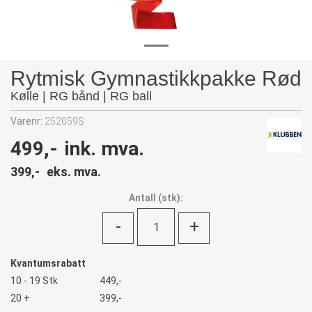
Rytmisk Gymnastikkpakke Rød
Kølle | RG bånd | RG ball
Varenr:
252059S
499,-
ink. mva.
399,-
eks. mva.
Antall
(
stk):
-
+
Kvantumsrabatt
10 - 19 Stk
449,-
20 +
399,-