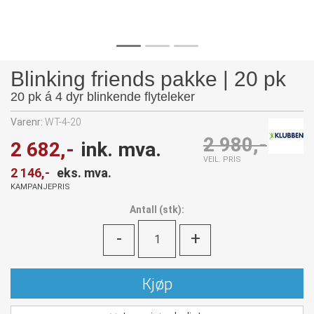
Blinking friends pakke | 20 pk
20 pk á 4 dyr blinkende flyteleker
Varenr:
WT-4-20
2 980,-
2 682,-
ink. mva.
VEIL. PRIS
2 146,-
eks. mva.
KAMPANJEPRIS
Antall
(
stk):
-
+
Kjøp