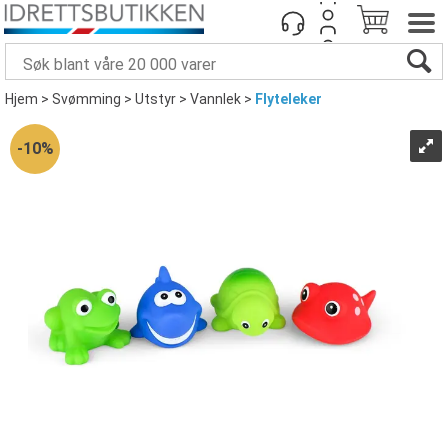
Hjem
>
Svømming
>
Utstyr
>
Vannlek
>
Flyteleker
10%