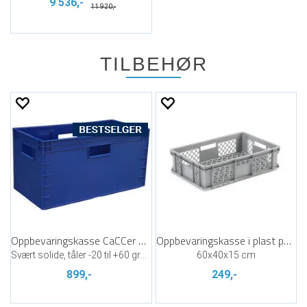
9 536,-
11 920,-
TILBEHØR
Oppbevaringskasse CaCCer Blå
Oppbevaringskasse i plast perforert
Svært solide, tåler -20 til +60 grader
60x40x15 cm
899,-
249,-