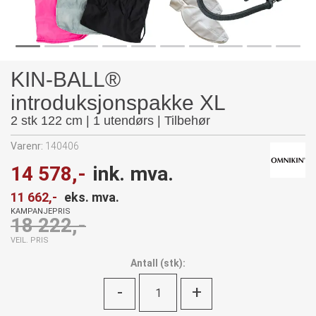
KIN-BALL®
introduksjonspakke XL
2 stk 122 cm | 1 utendørs | Tilbehør
Varenr:
140406
14 578,-
ink. mva.
11 662,-
eks. mva.
KAMPANJEPRIS
18 222,-
VEIL. PRIS
Antall
(
stk):
-
+