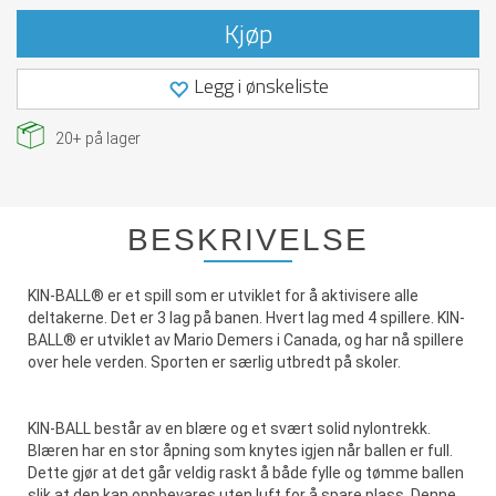
Kjøp
Legg i ønskeliste
20+
på lager
BESKRIVELSE
KIN-BALL® er et spill som er utviklet for å aktivisere alle
deltakerne. Det er 3 lag på banen. Hvert lag med 4 spillere. KIN-
BALL® er utviklet av Mario Demers i Canada, og har nå spillere
over hele verden. Sporten er særlig utbredt på skoler.
KIN-BALL består av en blære og et svært solid nylontrekk.
Blæren har en stor åpning som knytes igjen når ballen er full.
Dette gjør at det går veldig raskt å både fylle og tømme ballen
slik at den kan oppbevares uten luft for å spare plass. Denne