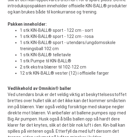
introduksjospakken inneholder offisielle KIN-BALL® produkter
og kan brukes både til konkurranse og trening.
Pakken inneholder:
1 stk KIN-BALL® sport - 122 cm - sort
1 stk KIN-BALL® sport - 122 cm - rosa
1 stk KIN-BALL® sport - utendørs/ungdomsskole
treningsball 102 cm
1 stk KIN-BALL® telletavle
1 stk Pumpe til KIN-BALL®
2 stk ekstra blærer til 102-122 cm
12 stk KIN-BALL® vester (12) i offisielle farger
Vedlikehold av Omnikin® baller
Ved utendørs bruk er det veldig viktig at beskyttelsesstoffet
brettes over hullet slik at det ikke kan det kommer småstein
inn på blæren. Vær også veldig forsiktige med skarpe negler
direkte mot blæren. Vi anbefaler at ballene pumpes opp med
Big Air pumpen. Husk også å blås ballen opp så hardt dere
klarer før det knytes, slik at det blir nok luft i den. Kin-ball kan
spilles på vinteren også. Etterfyll da med luft dersom det