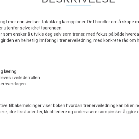
ngt mer enn øvelser, taktikk og kampplaner. Det handler om å skape m
er utenfor selve idrettsarenaen.
ler som ønsker å utvikle deg selv som trener, med fokus på både hverd
gir den en helhetlig innføring i trenerveiledning, med konkrete råd 
og læring
eves i veilederrollen
enerhverdagen
ive tilbakemeldinger viser boken hvordan trenerveiledning kan bli en nø
ere, idrettsstudenter, klubbledere og undervisere som ønsker å gjøre e