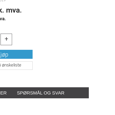
029
k. mva.
va.
+
jøp
i ønskeliste
SER
SPØRSMÅL OG SVAR