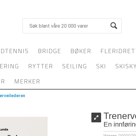
DTENNIS
BRIDGE
BØKER
FLERIDRET
ERING
RYTTER
SEILING
SKI
SKISK
YR
MERKER
erveilederen
Trenerv
En innføri