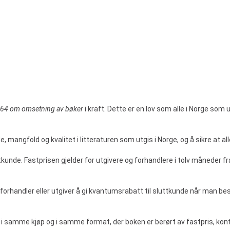
r 64 om omsetning av bøker
i kraft. Dette er en lov som alle i Norge som u
, mangfold og kvalitet i litteraturen som utgis i Norge, og å sikre at alle
ttkunde. Fastprisen gjelder for utgivere og forhandlere i tolv måneder f
or forhandler eller utgiver å gi kvantumsrabatt til sluttkunde når man 
el i samme kjøp og i samme format, der boken er berørt av fastpris, kont