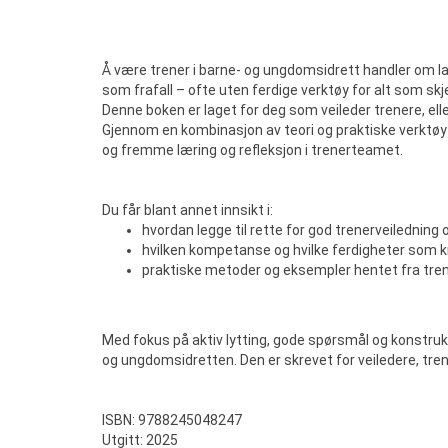
Å være trener i barne- og ungdomsidrett handler om la
som frafall – ofte uten ferdige verktøy for alt som skj
Denne boken er laget for deg som veileder trenere, el
Gjennom en kombinasjon av teori og praktiske verktøy 
og fremme læring og refleksjon i trenerteamet.
Du får blant annet innsikt i:
hvordan legge til rette for god trenerveiledning 
hvilken kompetanse og hvilke ferdigheter som kr
praktiske metoder og eksempler hentet fra tr
Med fokus på aktiv lytting, gode spørsmål og konstrukt
og ungdomsidretten. Den er skrevet for veiledere, tren
ISBN: 9788245048247
Utgitt: 2025