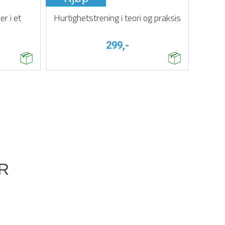
r i et
Hurtighetstrening i teori og praksis
299,-
R