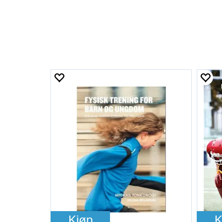
Kjøp
K