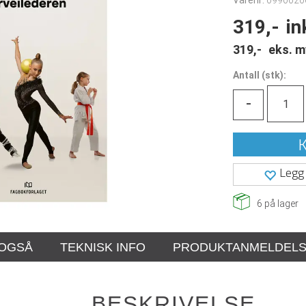
Varenr:
0990020
319,-
in
319,-
eks. m
Antall
(
stk):
-
K
Legg 
6
på lager
 OGSÅ
TEKNISK INFO
PRODUKTANMELDEL
BESKRIVELSE