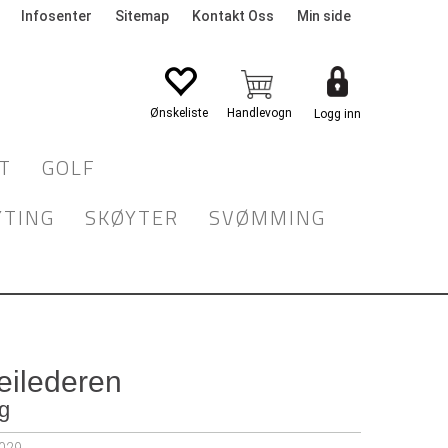
Infosenter
Sitemap
Kontakt Oss
Min side
Logg inn
T
GOLF
YTING
SKØYTER
SVØMMING
eilederen
ng