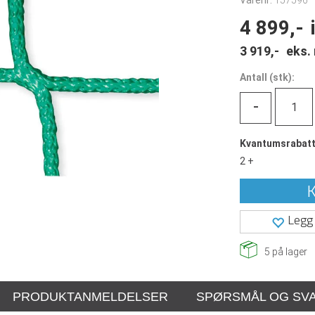
Varenr:
157596
4 899,-
3 919,-
eks.
Antall
(
stk):
-
Kvantumsrabat
2 +
K
Legg 
5
på lager
PRODUKTANMELDELSER
SPØRSMÅL OG SV