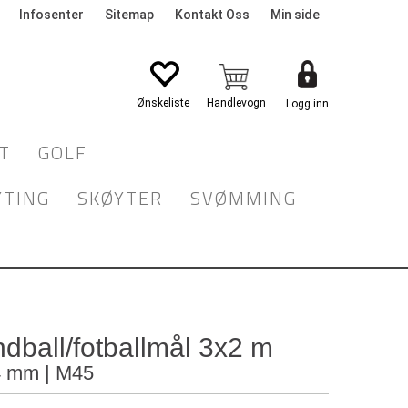
Infosenter
Sitemap
Kontakt Oss
Min side
Logg inn
T
GOLF
YTING
SKØYTER
SVØMMING
ndball/fotballmål 3x2 m
4 mm | M45