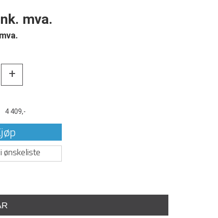
ink. mva.
 mva.
+
t
4 409,-
jøp
i ønskeliste
AR