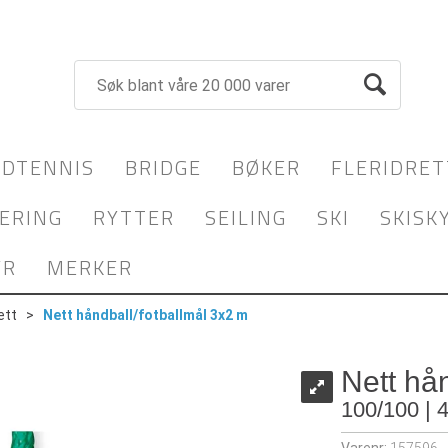
DTENNIS
BRIDGE
BØKER
FLERIDRET
ERING
RYTTER
SEILING
SKI
SKISK
YR
MERKER
ett
>
Nett håndball/fotballmål 3x2 m
Nett hå
100/100 | 