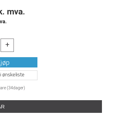
k. mva.
va.
+
jøp
i ønskeliste
are (
34
dager)
AR