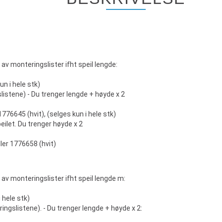
av monteringslister ifht speil lengde:
un i hele stk)
slistene) - Du trenger lengde + høyde x 2
1776645 (hvit), (selges kun i hele stk)
eilet. Du trenger høyde x 2
ller 1776658 (hvit)
av monteringslister ifht speil lengde m:
 hele stk)
ringslistene). - Du trenger lengde + høyde x 2: