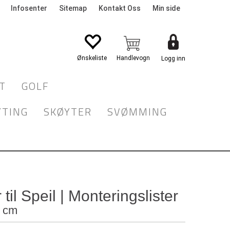
Infosenter
Sitemap
Kontakt Oss
Min side
Logg inn
T
GOLF
YTING
SKØYTER
SVØMMING
 til Speil | Monteringslister
4 cm