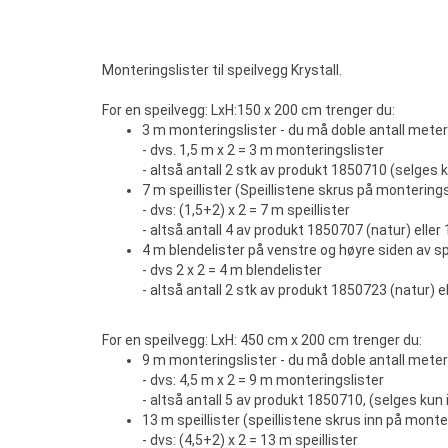
Monteringslister til speilvegg Krystall.
For en speilvegg: LxH:150 x 200 cm trenger du:
3 m monteringslister - du må doble antall meter 
- dvs. 1,5 m x 2 = 3 m monteringslister
- altså antall 2 stk av produkt 1850710 (selges k
7 m speillister (Speillistene skrus på montering
- dvs: (1,5+2) x 2 = 7 m speillister
- altså antall 4 av produkt 1850707 (natur) eller 
4 m blendelister på venstre og høyre siden av sp
- dvs 2 x 2 = 4 m blendelister
- altså antall 2 stk av produkt 1850723 (natur) e
For en speilvegg: LxH: 450 cm x 200 cm trenger du:
9 m monteringslister - du må doble antall meter 
- dvs: 4,5 m x 2 = 9 m monteringslister
- altså antall 5 av produkt 1850710, (selges kun i
13 m speillister (speillistene skrus inn på monte
- dvs: (4,5+2) x 2 = 13 m speillister