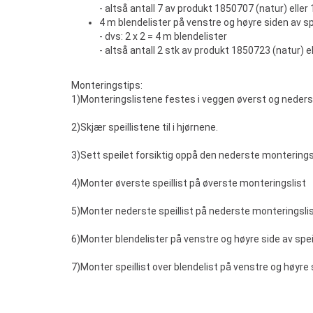
- altså antall 7 av produkt 1850707 (natur) eller 
4 m blendelister på venstre og høyre siden av sp
- dvs: 2 x 2 = 4 m blendelister
- altså antall 2 stk av produkt 1850723 (natur) e
Monteringstips:
1)Monteringslistene festes i veggen øverst og nederst
2)Skjær speillistene til i hjørnene.
3)Sett speilet forsiktig oppå den nederste monterings
4)Monter øverste speillist på øverste monteringslist
5)Monter nederste speillist på nederste monteringsli
6)Monter blendelister på venstre og høyre side av spei
7)Monter speillist over blendelist på venstre og høyre 