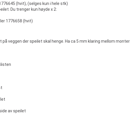
1776645 (hvit), (selges kun i hele stk)
eilet. Du trenger kun høyde x 2:
ller 1776658 (hvit)
 på veggen der speilet skal henge. Ha ca 5 mm klaring mellom monteri
listen
st
let
side av speilet