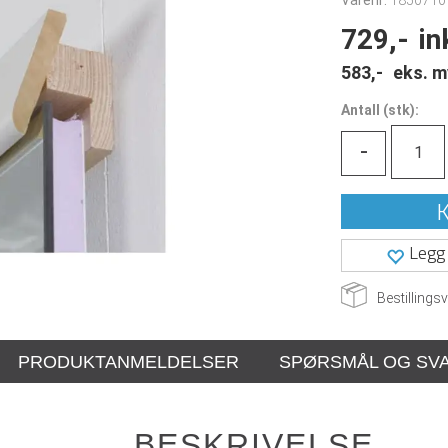
Varenr:
1850710
729,-
in
583,-
eks. m
Antall
(
stk):
-
K
Legg 
Bestillingsv
PRODUKTANMELDELSER
SPØRSMÅL OG SV
BESKRIVELSE