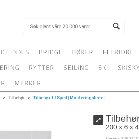
DTENNIS
BRIDGE
BØKER
FLERIDRET
ERING
RYTTER
SEILING
SKI
SKISK
YR
MERKER
r
>
Tilbehør
>
Tilbehør til Speil | Monteringslister
Tilbehør
200 x 6 x 