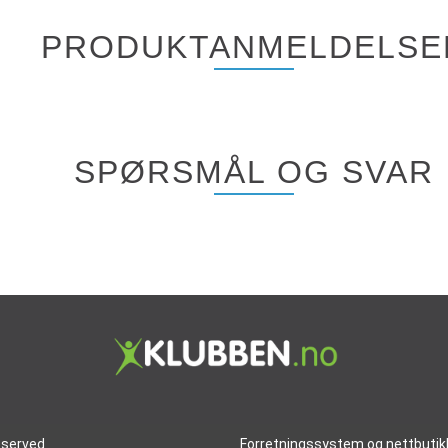
PRODUKTANMELDELSE
SPØRSMÅL OG SVAR
reserved
Forretningssystem
og
nettbutik