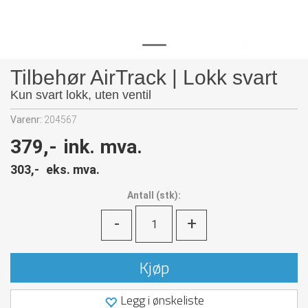
Tilbehør AirTrack | Lokk svart
Kun svart lokk, uten ventil
Varenr:
204567
379,-
ink. mva.
303,-
eks. mva.
Antall
(
stk):
-
+
Kjøp
Legg i ønskeliste