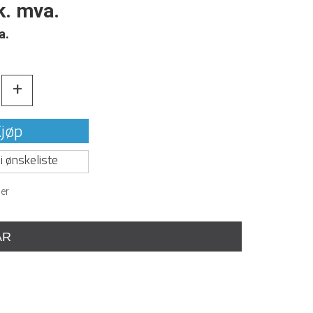
k. mva.
a.
+
jøp
i ønskeliste
er
AR