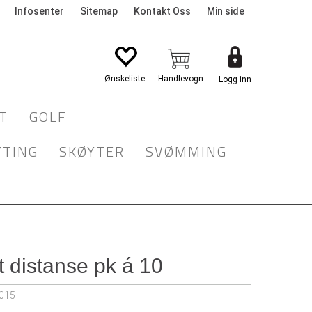
Infosenter
Sitemap
Kontakt Oss
Min side
Logg inn
T
GOLF
YTING
SKØYTER
SVØMMING
t distanse pk á 10
015