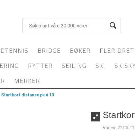
DTENNIS
BRIDGE
BØKER
FLERIDRET
ERING
RYTTER
SEILING
SKI
SKISK
YR
MERKER
>
Startkort distanse pk á 10
Startkor
Varenr:
2210011