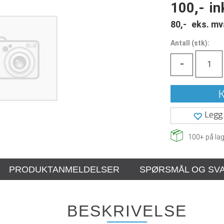
100,-
in
80,-
eks. mv
Antall
(
stk):
-
K
Legg 
100+
på lag
PRODUKTANMELDELSER
SPØRSMÅL OG SV
BESKRIVELSE