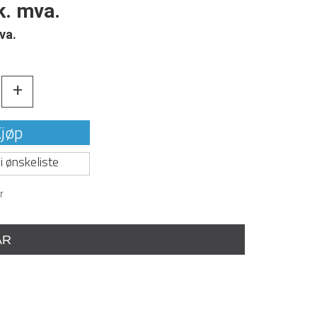
k. mva.
va.
+
jøp
i ønskeliste
r
AR