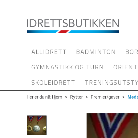
ALLIDRETT
BADMINTON
BOR
GYMNASTIKK OG TURN
ORIENT
SKOLEIDRETT
TRENINGSUTST
Her er du nå:
Hjem
>
Rytter
>
Premier/gaver
>
Meda