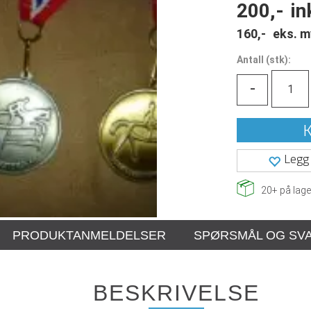
200,-
in
160,-
eks. m
Antall
(
stk):
-
K
Legg 
20+
på lage
PRODUKTANMELDELSER
SPØRSMÅL OG SV
BESKRIVELSE