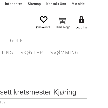
Infosenter
Sitemap
Kontakt Oss
Min side
Logg inn
T
GOLF
YTING
SKØYTER
SVØMMING
sett kretsmester Kjøring
102