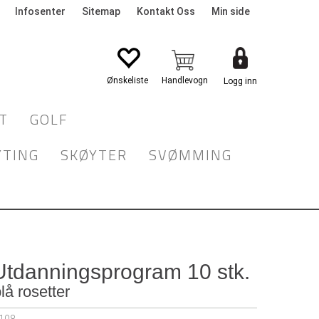
Infosenter
Sitemap
Kontakt Oss
Min side
Logg inn
T
GOLF
YTING
SKØYTER
SVØMMING
Utdanningsprogram 10 stk.
lå rosetter