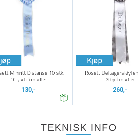
jøp
Kjøp
ett Miniritt Distanse 10 stk.
Rosett Deltagersløyfen 
10 lyseblå rosetter
20 grå rosetter
130,-
260,-
TEKNISK INFO