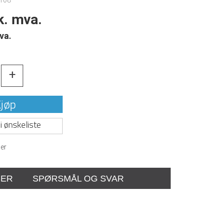
108
k. mva.
va.
+
jøp
i ønskeliste
er
SER
SPØRSMÅL OG SVAR