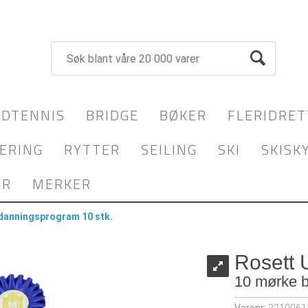
DTENNIS
BRIDGE
BØKER
FLERIDRET
ERING
RYTTER
SEILING
SKI
SKISK
YR
MERKER
danningsprogram 10 stk.
Rosett 
10 mørke b