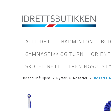
ALLIDRETT
BADMINTON
BOR
GYMNASTIKK OG TURN
ORIENT
SKOLEIDRETT
TRENINGSUTST
Her er du nå:
Hjem
>
Rytter
>
Rosetter
>
Rosett Ut