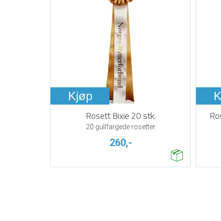
Kjøp
K
Rosett Bixie 20 stk.
Ros
20 gullfargede rosetter
260,-