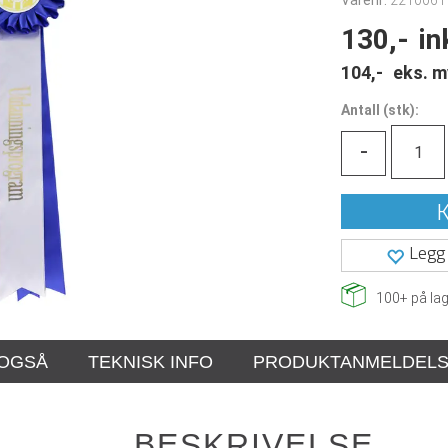
Varenr:
2210061
130,-
in
104,-
eks. m
Antall
(
stk):
-
K
Legg 
100+
på lag
 OGSÅ
TEKNISK INFO
PRODUKTANMELDEL
BESKRIVELSE