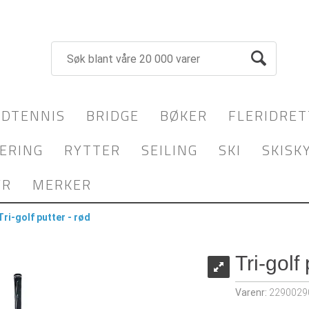
DTENNIS
BRIDGE
BØKER
FLERIDRET
ERING
RYTTER
SEILING
SKI
SKISK
YR
MERKER
Tri-golf putter - rød
Tri-golf 
Varenr:
2290029