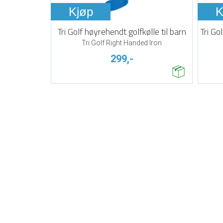
Kjøp
K
Tri Golf høyrehendt golfkølle til barn
Tri Go
Tri Golf Right Handed Iron
299,-