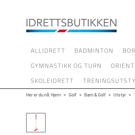
ALLIDRETT
BADMINTON
BOR
GYMNASTIKK OG TURN
ORIENT
SKOLEIDRETT
TRENINGSUTST
Her er du nå:
Hjem
>
Golf
>
Barn & Golf
>
Utstyr
>