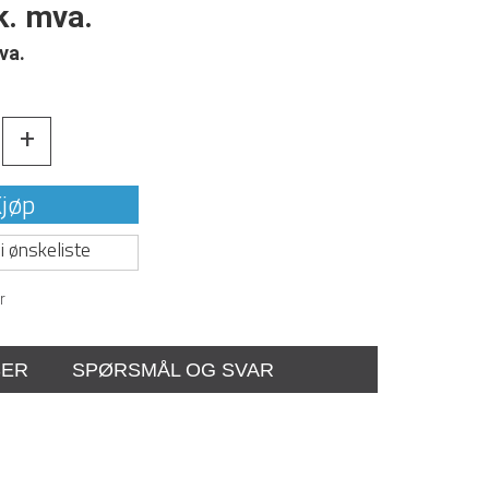
k. mva.
va.
+
jøp
i ønskeliste
r
SER
SPØRSMÅL OG SVAR