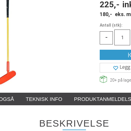
225,-
in
180,-
eks. m
Antall
(
stk):
-
K
Legg 
20+
på lage
 OGSÅ
TEKNISK INFO
PRODUKTANMELDEL
BESKRIVELSE