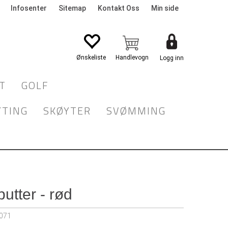
Infosenter
Sitemap
Kontakt Oss
Min side
Logg inn
T
GOLF
YTING
SKØYTER
SVØMMING
putter - rød
071