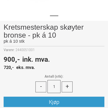
Kretsmesterskap skøyter
bronse - pk á 10
pk á 10 stk
Varenr:
2440051001
900,-
ink. mva.
720,-
eks. mva.
Antall
(
stk):
-
+
Kjøp