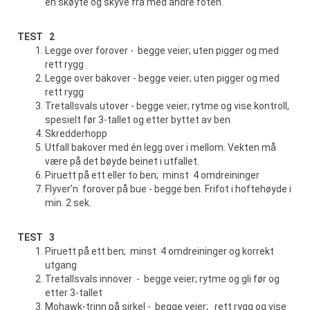
én skøyte og skyve fra med andre foten.
TEST 2
Legge over forover - begge veier; uten pigger og med
rett rygg
Legge over bakover - begge veier; uten pigger og med
rett rygg
Tretallsvals utover - begge veier; rytme og vise kontroll,
spesielt før 3-tallet og etter byttet av ben
Skredderhopp
Utfall bakover med én legg over i mellom. Vekten må
være på det bøyde beinet i utfallet.
Piruett på ett eller to ben; minst 4 omdreininger
Flyver’n forover på bue - begge ben. Frifot i hoftehøyde i
min. 2 sek.
TEST 3
Piruett på ett ben; minst 4 omdreininger og korrekt
utgang
Tretallsvals innover - begge veier; rytme og gli før og
etter 3-tallet
Mohawk-trinn på sirkel - begge veier; rett rygg og vise