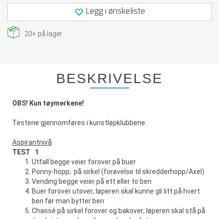
Legg i ønskeliste
20+
på lager
BESKRIVELSE
OBS! Kun tøymerkene!
Testene gjennomføres i kunstløpklubbene.
Aspirantnivå
TEST 1
Utfall begge veier forover på buer
Ponny-hopp; på sirkel (forøvelse til skredderhopp/Axel)
Vending begge veier på ett eller to ben
Buer forover utover; løperen skal kunne gli litt på hvert
ben før man bytter ben
Chassé på sirkel forover og bakover; løperen skal stå på