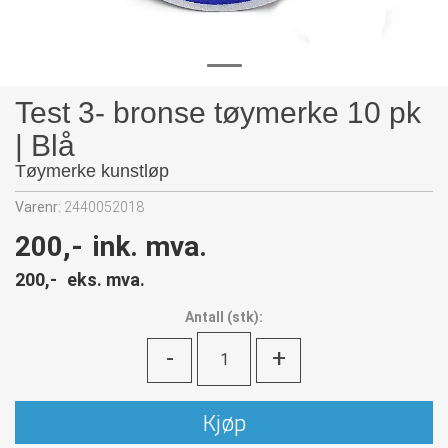
Test 3- bronse tøymerke 10 pk
| Blå
Tøymerke kunstløp
Varenr:
2440052018
200,-
ink. mva.
200,-
eks. mva.
Antall
(
stk):
-
+
Kjøp