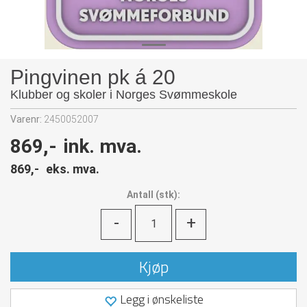
Pingvinen pk á 20
Klubber og skoler i Norges Svømmeskole
Varenr:
2450052007
869,-
ink. mva.
869,-
eks. mva.
Antall
(
stk):
-
+
Kjøp
Legg i ønskeliste