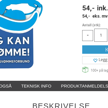
54,-
ink
54,-
eks. mv
Antall
(
stk):
-
K
Legg 
100+
på lag
 OGSÅ
TEKNISK INFO
PRODUKTANMELDEL
BESKRIVELSE