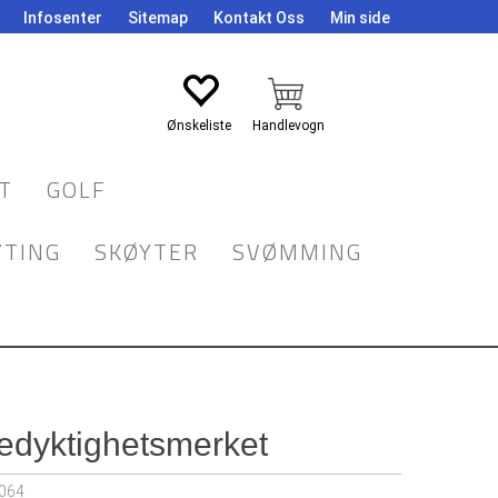
Infosenter
Sitemap
Kontakt Oss
Min side
Logg inn
T
GOLF
YTING
SKØYTER
SVØMMING
dyktighetsmerket
064