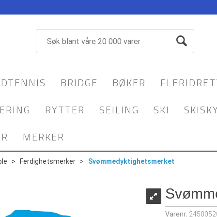
DTENNIS
BRIDGE
BØKER
FLERIDRET
ERING
RYTTER
SEILING
SKI
SKISK
YR
MERKER
le
>
Ferdighetsmerker
>
Svømmedyktighetsmerket
Svømme
Varenr:
2450052