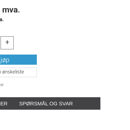
. mva.
a.
+
jøp
i ønskeliste
er
SER
SPØRSMÅL OG SVAR