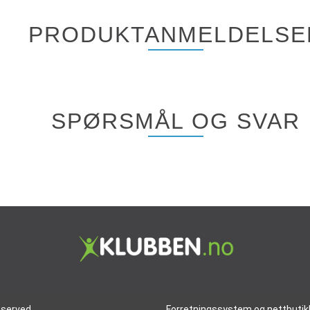
PRODUKTANMELDELSE
SPØRSMÅL OG SVAR
reserved
Forretningssystem
og
nettbutik