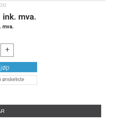
032
ink. mva.
. mva.
+
jøp
i ønskeliste
AR