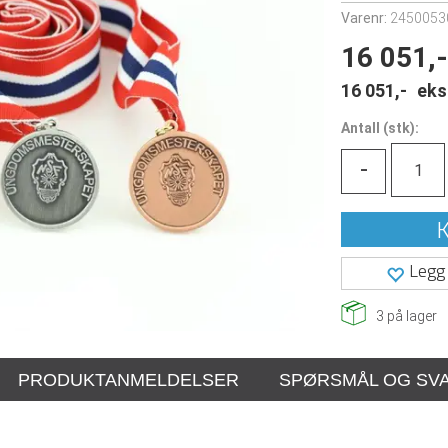
Varenr:
2450053
16 051,-
16 051,-
eks
Antall
(
stk):
-
K
Legg 
3
på lager
PRODUKTANMELDELSER
SPØRSMÅL OG SV