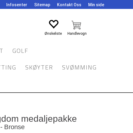
Infosenter
Sitemap
Kontakt Oss
Min side
Logg inn
T
GOLF
YTING
SKØYTER
SVØMMING
dom medaljepakke
 - Bronse