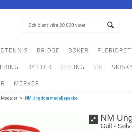
DTENNIS
BRIDGE
BØKER
FLERIDRET
ERING
RYTTER
SEILING
SKI
SKISK
YR
MERKER
>
Medaljer
>
NM Ungdom medaljepakke
NM Ung
Gull - Sølv