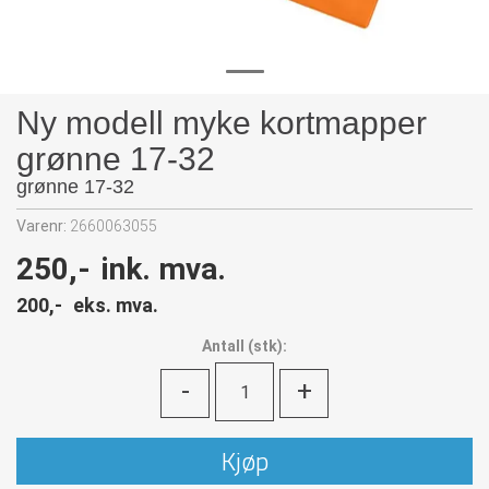
Ny modell myke kortmapper
grønne 17-32
grønne 17-32
Varenr:
2660063055
250,-
ink. mva.
200,-
eks. mva.
Antall
(
stk):
-
+
Kjøp