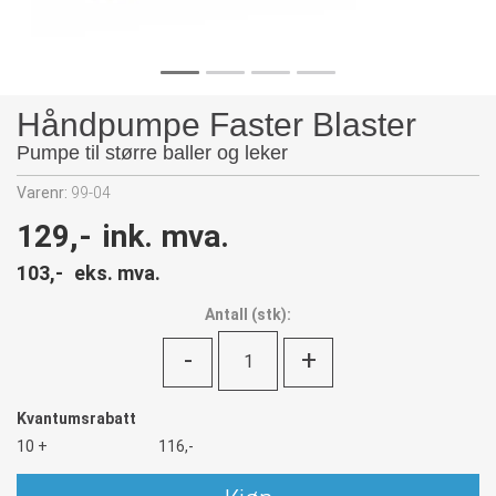
Håndpumpe Faster Blaster
Pumpe til større baller og leker
Varenr:
99-04
129,-
ink. mva.
103,-
eks. mva.
Antall
(
stk):
-
+
Kvantumsrabatt
10 +
116,-