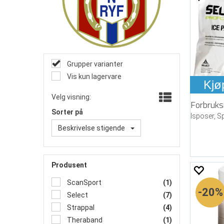
Grupper varianter
Vis kun lagervare
Kjø
Velg visning:
Sorter på
Beskrivelse stigende
Produsent
ScanSport
(1)
20%
Select
(7)
Strappal
(4)
Theraband
(1)