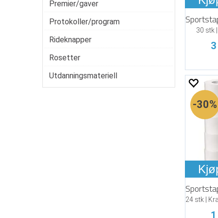
Premier/gaver
Protokoller/program
30 stk 
Rideknapper
3
Rosetter
Utdanningsmateriell
30%
Kjø
1