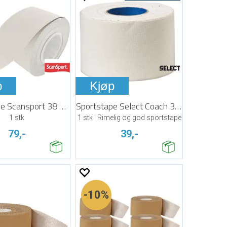
p
Kjøp
Sportstape Scansport 38 mm x 10 m
Sportstape Select Coach 38 mm x 9 m
1 stk
1 stk | Rimelig og god sportstape
79,-
39,-
10%