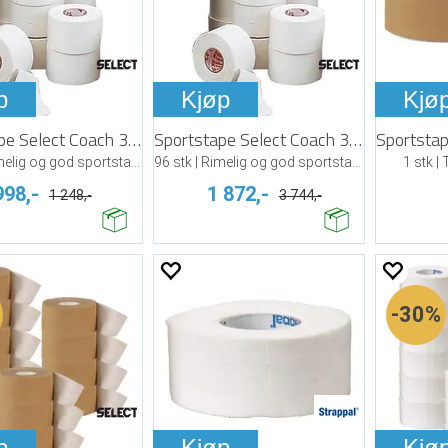
p
Kjøp
Kjø
Sportstape Select Coach 38 mm x 9 m
Sportstape Select Coach 38 mm x 9 m
32 stk | Rimelig og god sportstape
96 stk | Rimelig og god sportstape
1 stk |
998,-
1 872,-
1 248,-
3 744,-
30%
p
Kjøp
Kjø