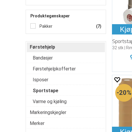
Produktegenskaper
Pakker
(7)
Kjø
Førstehjelp
Bandasjer
Førstehjelpkofferter
Isposer
Sportstape
20%
Varme og kjøling
Markeringskjegler
Merker
Kjø