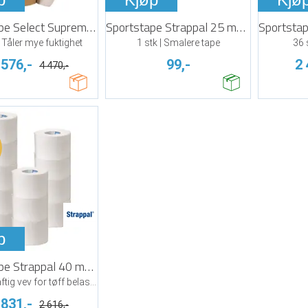
Sportstape Select Supreme 38mm x 13,7 m
Sportstape Strappal 25 mm x 10 m
| Tåler mye fuktighet
1 stk | Smalere tape
36 
 576,-
99,-
2 
4 470,-
p
Sportstape Strappal 40 mm x 10 m
24 stk | Kraftig vev for tøff belastning
 831,-
2 616,-