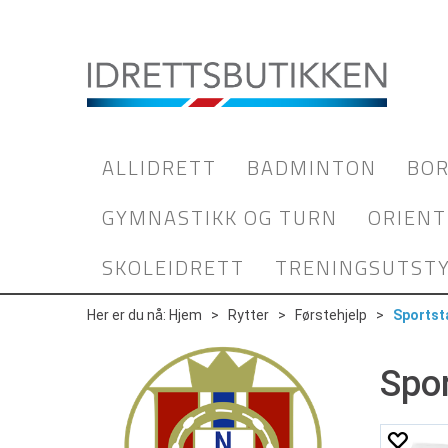
ALLIDRETT
BADMINTON
BOR
GYMNASTIKK OG TURN
ORIENT
SKOLEIDRETT
TRENINGSUTST
Her er du nå:
Hjem
>
Rytter
>
Førstehjelp
>
Sportst
Spo