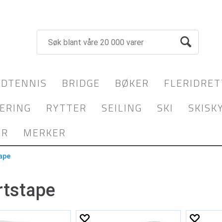
DTENNIS
BRIDGE
BØKER
FLERIDRET
ERING
RYTTER
SEILING
SKI
SKISK
YR
MERKER
ape
rtstape