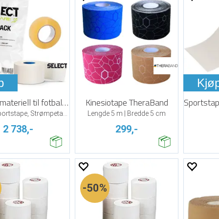
p
Kjø
Forbruksmateriell til fotballaget
Kinesiotape TheraBand
Isposer, Sportstape, Strømpetape
Lengde 5 m | Bredde 5 cm
2 738,-
299,-
50%