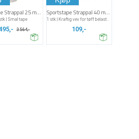
Sportstape Strappal 25 mm x 10 m
Sportstape Strappal 40 mm x 10 m
stk | Smal tape
1 stk | Kraftig vev for tøff belastning
495,-
109,-
3 564,-