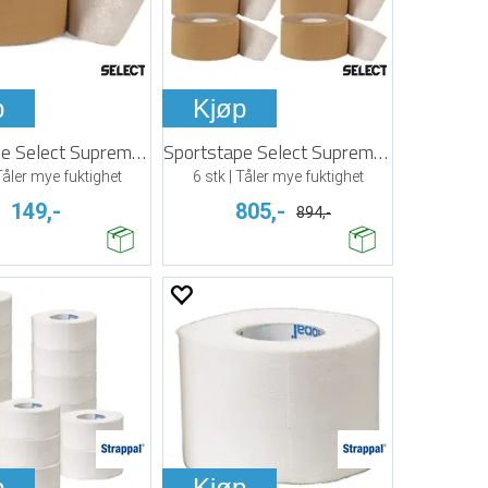
p
Kjøp
Sportstape Select Supreme 38 mm x 13,7 m
Sportstape Select Supreme 38 mm x 13,7 m
 Tåler mye fuktighet
6 stk | Tåler mye fuktighet
149,-
805,-
894,-
p
Kjøp