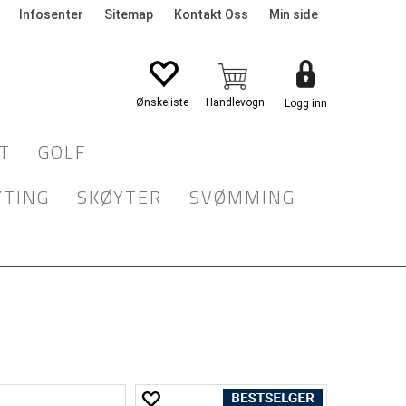
Infosenter
Sitemap
Kontakt Oss
Min side
Logg inn
T
GOLF
YTING
SKØYTER
SVØMMING