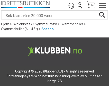
Hjem
>
Skoleidrett
>
Svømmeutstyr
>
Svømmebriller
>
Svømmebriller (6-14 år)
>
Speedo
Copyright © 2026 {Klubben AS} - All rights reserved
Forretningssystem
og
nettbutikkløsning
levert av
Multicase™
Norge AS