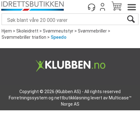
Hjem
>
Skoleidrett
>
Svømmeutstyr
>
Svømmebriller
>
Svømmebriller triatlon
>
Speedo
Copyright © 2026 {Klubben AS} - All rights reserved
Forretningssystem
og
nettbutikkløsning
levert av
Multicase™
Norge AS