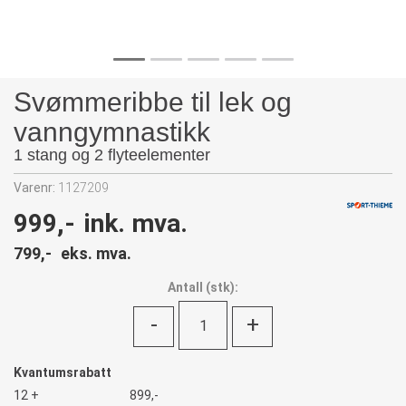
Svømmeribbe til lek og
vanngymnastikk
1 stang og 2 flyteelementer
Varenr:
1127209
999,-
ink. mva.
799,-
eks. mva.
Antall
(
stk):
-
+
Kvantumsrabatt
12 +
899,-