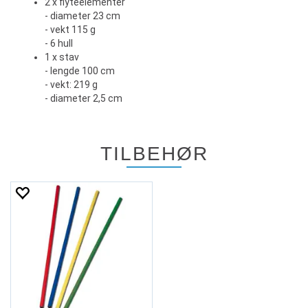
2 x flyteelementer
- diameter 23 cm
- vekt 115 g
- 6 hull
1 x stav
- lengde 100 cm
- vekt: 219 g
- diameter 2,5 cm
TILBEHØR