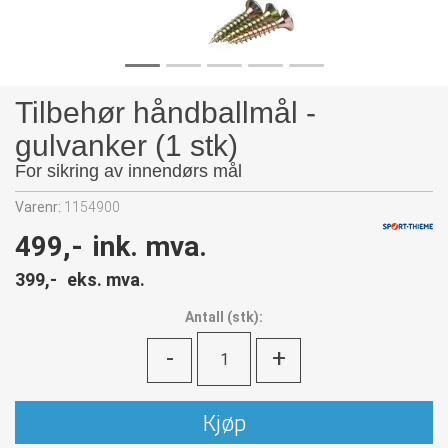
Tilbehør håndballmål -
gulvanker (1 stk)
For sikring av innendørs mål
Varenr:
1154900
499,-
ink. mva.
399,-
eks. mva.
Antall
(
stk):
-
+
Kjøp