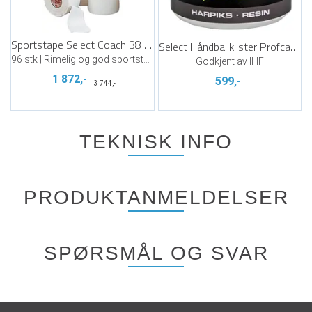
Sportstape Select Coach 38 mm x 9 m
Select Håndballklister Profcare 500 ml
96 stk | Rimelig og god sportstape
Godkjent av IHF
1 872,-
599,-
3 744,-
TEKNISK INFO
PRODUKTANMELDELSER
SPØRSMÅL OG SVAR