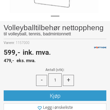
Volleyballtilbehør nettoppheng
til volleyball, tennis, badmintonnett
Varenr:
1157000
599,-
ink. mva.
479,-
eks. mva.
Antall
(
stk):
-
+
Kjøp
Legg i ønskeliste