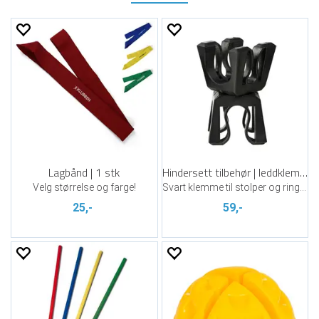
Lagbånd | 1 stk
Hindersett tilbehør | leddklemme
Velg størrelse og farge!
Svart klemme til stolper og ringer
25,-
59,-