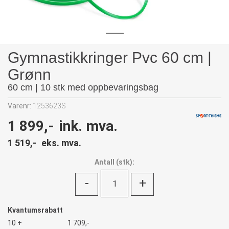
Gymnastikkringer Pvc 60 cm |
Grønn
60 cm | 10 stk med oppbevaringsbag
Varenr:
1253623S
1 899,-
ink. mva.
1 519,-
eks. mva.
Antall
(
stk):
-
+
Kvantumsrabatt
10 +
1 709,-