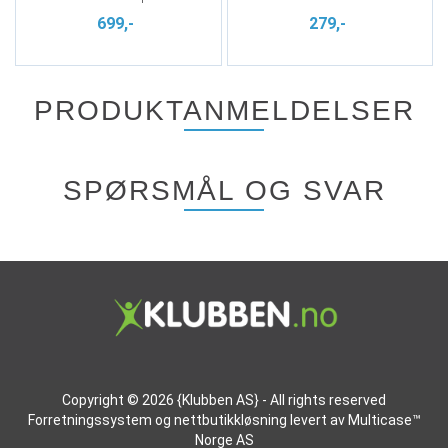
699,-
279,-
PRODUKTANMELDELSER
SPØRSMÅL OG SVAR
Copyright © 2026 {Klubben AS} - All rights reserved
Forretningssystem
og
nettbutikkløsning
levert av
Multicase™
Norge AS