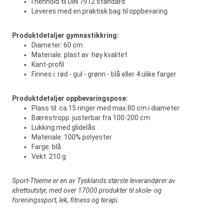
I henhold til DIN 7912 standard
Leveres med en praktisk bag til oppbevaring
Produktdetaljer gymnastikkring:
Diameter: 60 cm
Materiale: plast av høy kvalitet
Kant-profil
Finnes i: rød - gul - grønn - blå eller 4 ulike farger
Produktdetaljer oppbevaringspose:
Plass til: ca 15 ringer med max 80 cm i diameter
Bærestropp: justerbar fra 100-200 cm
Lukking med glidelås
Materiale: 100% polyester
Farge: blå
Vekt: 210 g
Sport-Thieme er en av Tysklands største leverandører av
idrettsutstyr, med over 17000 produkter til skole- og
foreningssport, lek, fitness og terapi.