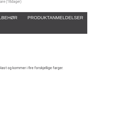
are (
18
dager)
ILBEHØR
PRODUKTANMELDELSER
d plast og kommer i fire forskjellige farger.