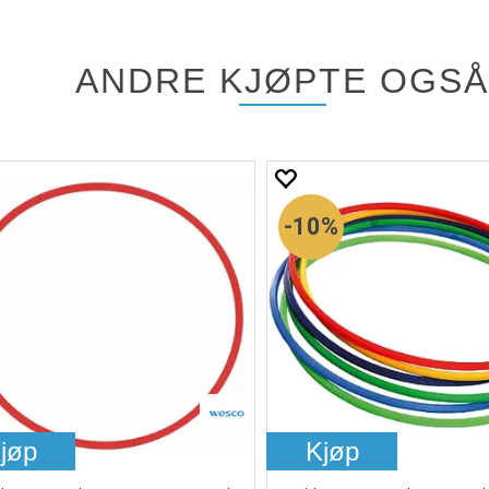
ANDRE KJØPTE OGSÅ
10%
jøp
Kjøp