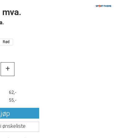
. mva.
a.
Rød
+
t
62,-
55,-
jøp
i ønskeliste