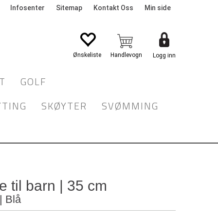
Infosenter
Sitemap
Kontakt Oss
Min side
Logg inn
T
GOLF
YTING
SKØYTER
SVØMMING
 til barn | 35 cm
| Blå