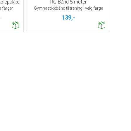
kolepakke
RG Bånd 5 meter
s farger
Gymnastikkbånd til trening | velg farge
139,-
-