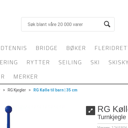
DTENNIS
BRIDGE
BØKER
FLERIDRET
ERING
RYTTER
SEILING
SKI
SKISK
YR
MERKER
r
>
RG Kjegler
>
RG Kølle til barn | 35 cm
RG Kølle
Turnkjegle 