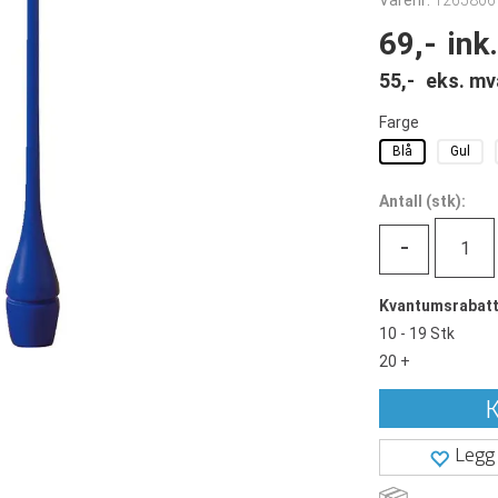
Varenr:
1265806
69,-
ink
55,-
eks. mv
Farge
Blå
Gul
Antall
(
stk):
-
Kvantumsrabat
10 - 19 Stk
20 +
K
Legg 