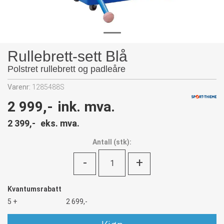
Rullebrett-sett Blå
Polstret rullebrett og padleåre
Varenr:
1285488S
2 999,-
ink. mva.
2 399,-
eks. mva.
Antall
(
stk):
-
+
Kvantumsrabatt
5 +
2 699,-