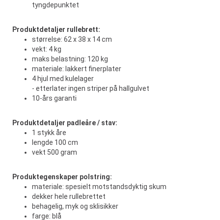
tyngdepunktet
Produktdetaljer rullebrett:
størrelse: 62 x 38 x 14 cm
vekt: 4 kg
maks belastning: 120 kg
materiale: lakkert finerplater
4 hjul med kulelager
- etterlater ingen striper på hallgulvet
10-års garanti
Produktdetaljer padleåre / stav:
1 stykk åre
lengde 100 cm
vekt 500 gram
Produktegenskaper polstring:
materiale: spesielt motstandsdyktig skum
dekker hele rullebrettet
behagelig, myk og sklisikker
farge: blå