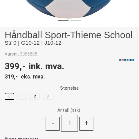
Håndball Sport-Thieme School
Str 0 | G10-12 | J10-12
Varenr:
3856808
399,-
ink. mva.
319,-
eks. mva.
Størrelse
0
1
2
3
Antall
(
stk):
-
+