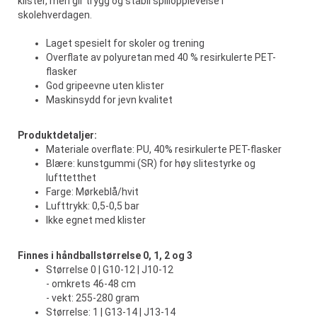
klister, men gir trygg og stabil spillopplevelse i
skolehverdagen.
Laget spesielt for skoler og trening
Overflate av polyuretan med 40 % resirkulerte PET-
flasker
God gripeevne uten klister
Maskinsydd for jevn kvalitet
Produktdetaljer:
Materiale overflate: PU, 40% resirkulerte PET-flasker
Blære: kunstgummi (SR) for høy slitestyrke og
lufttetthet
Farge: Mørkeblå/hvit
Lufttrykk: 0,5-0,5 bar
Ikke egnet med klister
Finnes i håndballstørrelse 0, 1, 2 og 3
Størrelse 0 | G10-12 | J10-12
- omkrets 46-48 cm
- vekt: 255-280 gram
Størrelse: 1 | G13-14 | J13-14