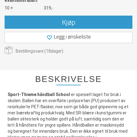
Kvantumsrabatt
10 +
319,-
Kjøp
Legg i ønskeliste
Bestillingsvare (
18
dager)
BESKRIVELSE
Sport-Thieme håndball School
er spesielt laget for bruk i
skolen. Ballen har en overflate i polyuretan (PU) produsert av
resirkulerte PET-flasker, noe som gir både god gripeevne og et
mer bærekraftig produktvalg. Med SR-blære i kunstgummi er
ballen slitesterk og holder godt på luft, samtidig som den er
lett å håndtere for yngre spillere. Håndballen er maskinsydd
og beregnet for innendørs bruk. Den er ikke egnet til bruk med