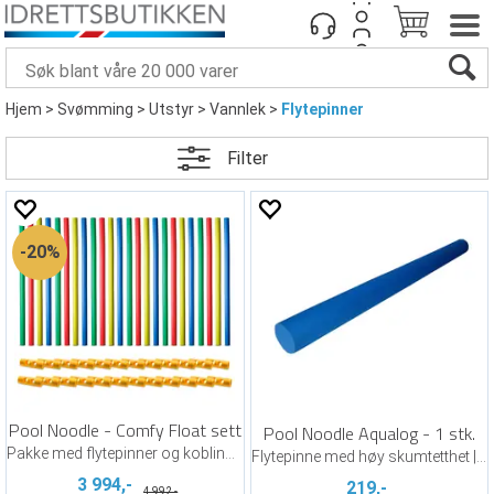
Hjem
>
Svømming
>
Utstyr
>
Vannlek
>
Flytepinner
Filter
20%
Pool Noodle - Comfy Float sett
Pool Noodle Aqualog - 1 stk.
Pakke med flytepinner og koblinger
Flytepinne med høy skumtetthet | 100x7cm
3 994,-
219,-
4 992,-