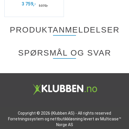
3 759,-
5 370,-
PRODUKTANMELDELSER
SPØRSMÅL OG SVAR
Copyright © 2026 {Klubben AS} - All rights reserved
Forretningssystem
og
nettbutikkløsning
levert av
Multicase™
Norge AS