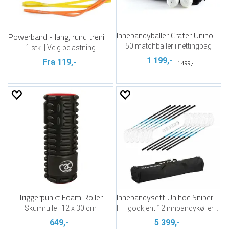
Innebandyballer Crater Unihoc | Hvit
Powerband - lang, rund treningsstrikk
50 matchballer i nettingbag
1 stk. | Velg belastning
1 199,-
Fra 119,-
1 499,-
Triggerpunkt Foam Roller
Innebandysett Unihoc Sniper 96cm
Skumrulle | 12 x 30 cm
IFF godkjent 12 innbandykøller 6 baller
649,-
5 399,-