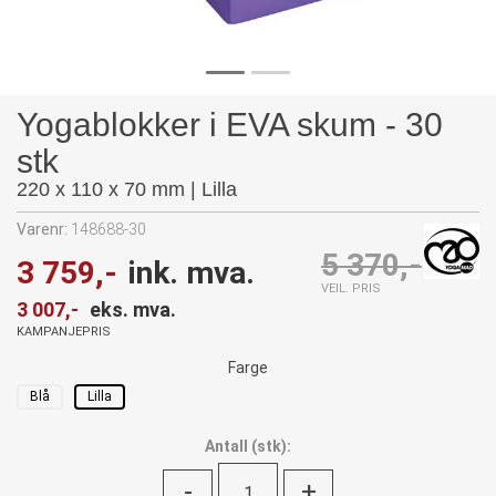
Yogablokker i EVA skum - 30
stk
220 x 110 x 70 mm | Lilla
Varenr:
148688-30
5 370,-
3 759,-
ink. mva.
VEIL. PRIS
3 007,-
eks. mva.
KAMPANJEPRIS
Farge
Blå
Lilla
Antall
(
stk):
-
+