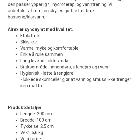
den passer ypperlig til hydroterapi og vanntrening. Vi
anbefaler at matten skylles godt etter bruk i
basseng/klorvann.
Airex er synonymt med kvalitet.
Ftalatfrie
Sklisikre
Varme, myke og komfortable
Enkle å rulle sammen
Lang levetid - slitesterke
Bruksområde - innendørs, utendørs og i vann
Hygienisk - lette å rengjøre
- lukkede skumceller gjør at vann og smuss ikke trenger
inn i matta
Produktdetaljer
Lengde: 200 cm
Bredde: 100 cm
Tykkelse: 2,5 cm
Vekt: 6,6 kg
Velg farge: