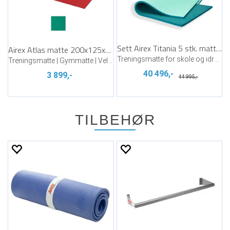
Sett Airex Titania 5 stk. matter
Airex Atlas matte 200x125x1,5 cm
Treningsmatte for skole og idrettshall
Treningsmatte | Gymmatte | Velg farge
40 496,-
3 899,-
44 995,-
TILBEHØR