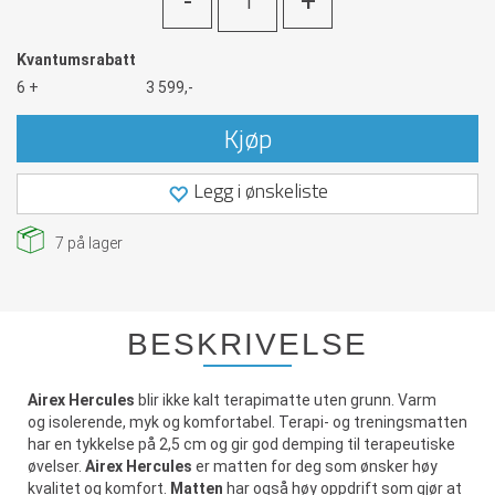
-
+
Kvantumsrabatt
6 +
3 599,-
Kjøp
Legg i ønskeliste
7
på lager
BESKRIVELSE
Airex Hercules
blir ikke kalt terapimatte uten grunn. Varm
og isolerende, myk og komfortabel. Terapi- og treningsmatten
har en tykkelse på 2,5 cm og gir god demping til terapeutiske
øvelser.
Airex Hercules
er matten for deg som ønsker høy
kvalitet og komfort.
Matten
har også høy oppdrift som gjør at