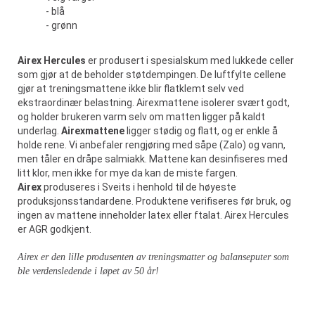
- blå
- grønn
Airex Hercules
er produsert i spesialskum med lukkede celler
som gjør at de beholder støtdempingen. De luftfylte cellene
gjør at treningsmattene ikke blir flatklemt selv ved
ekstraordinær belastning. Airexmattene isolerer svært godt,
og holder brukeren varm selv om matten ligger på kaldt
underlag.
Airexmattene
ligger stødig og flatt, og er enkle å
holde rene. Vi anbefaler rengjøring med såpe (Zalo) og vann,
men tåler en dråpe salmiakk. Mattene kan desinfiseres med
litt klor, men ikke for mye da kan de miste fargen.
Airex
produseres i Sveits i henhold til de høyeste
produksjonsstandardene. Produktene verifiseres før bruk, og
ingen av mattene inneholder latex eller ftalat. Airex Hercules
er AGR godkjent.
Airex er den lille produsenten av treningsmatter og balanseputer som
ble verdensledende i løpet av 50 år!