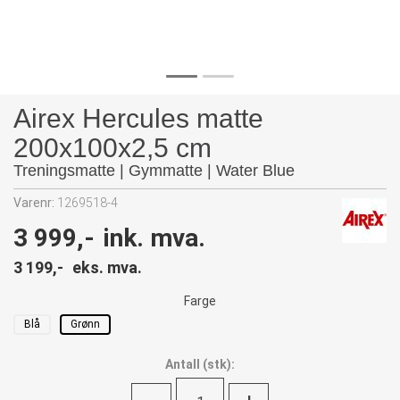
Airex Hercules matte
200x100x2,5 cm
Treningsmatte | Gymmatte | Water Blue
Varenr:
1269518-4
3 999,-
ink. mva.
3 199,-
eks. mva.
Farge
Blå
Grønn
Antall
(
stk):