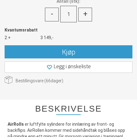
Antall
(
stk):
-
+
Kvantumsrabatt
2 +
3 149,-
Kjøp
Legg i ønskeliste
Bestillingsvare (
66
dager)
BESKRIVELSE
AirRolls
er luftfylte sylindere for innlæring av front- og
backflips. AirRollen kommer med sidehåndtak og blåses opp
på mindre enn ett minutt. Gir morsom variasjon i treningen!