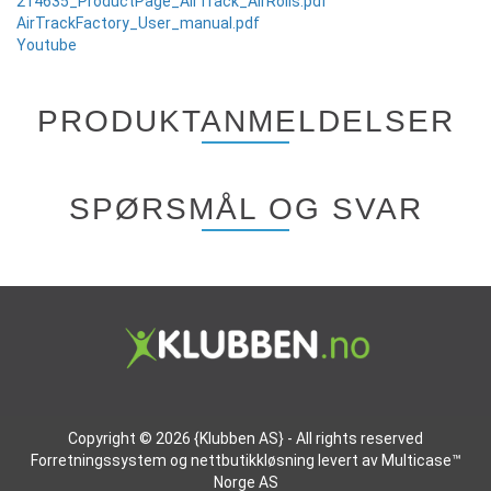
214635_ProductPage_AirTrack_AirRolls.pdf
AirTrackFactory_User_manual.pdf
Youtube
PRODUKTANMELDELSER
SPØRSMÅL OG SVAR
Copyright © 2026 {Klubben AS} - All rights reserved
Forretningssystem
og
nettbutikkløsning
levert av
Multicase™
Norge AS