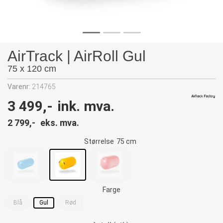
AirTrack | AirRoll Gul
75 x 120 cm
Varenr:
214765
3 499,-
ink. mva.
2 799,-
eks. mva.
Størrelse
75 cm
Farge
Blå
Gul
Rød