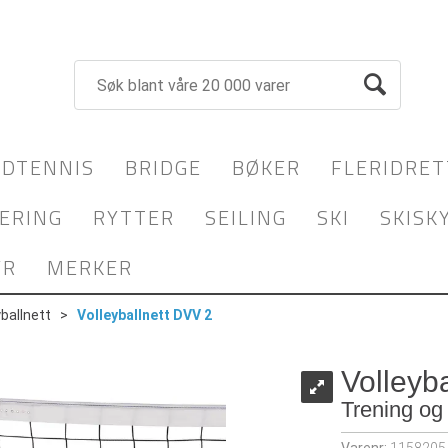
DTENNIS
BRIDGE
BØKER
FLERIDRET
ERING
RYTTER
SEILING
SKI
SKISK
YR
MERKER
yballnett
>
Volleyballnett DVV 2
Volleyb
Trening og 