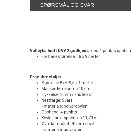
SPØRSMÅL OG SVAR
Volleyballnett DVV 2 godkjent
, med 4-punkts oppheng
For banestørrelse: 18 x 9 meter
Produktdetaljer
Størrelse BxH: 9,5 x 1 meter
Maskestørrelse: ca 10 cm
Tykkelse: 3 mm / knuteløst
Nettfarge: Svart
- materiale: polypropylen
Oppheng: 4-punkts
Kevlartau i toppen: ca 11,70 m
Øvre kantbånd: 70 mm / hvit
- materiale: polyester