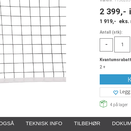
Varenr:
1158205
2 399,-
1 919,-
eks.
Antall
(
stk):
-
Kvantumsrabat
2 +
K
Legg 
4
på lager
 OGSÅ
TEKNISK INFO
TILBEHØR
DOKUM