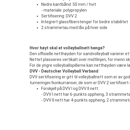
Nedre kantbånd: 50 mm / hvit
- materiale: polypropylen
Sertifisering: DVV 2
Integrert glassfiberstenger for bedre stabilitet
2 strammetau med lås på hver side
Hvor høyt skal et volleyballnett henge?
Den offisielle netthøyden for sandvolleyball varierer et
Nettet plasseres vertikalt over midtlinjen, for menn s
For de yngre volleyballspillerne kan netthøyden være l
DVV - Deutscher Volleyball Verband
DVV sertifisering er gitt til volleyballnett som er av g
turneringer/konkurranser, de som er DVV 2 sertifisert er
Forskjell på DVV I og DVV II nett:
- DVV I nett har 6-punkts oppheng, 3 strammeta
- DVV II nett har 4-punkts oppheng, 2 strammet