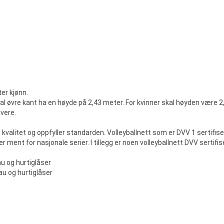
ter kjønn.
kal øvre kant ha en høyde på 2,43 meter. For kvinner skal høyden være 2
avere.
od kvalitet og oppfyller standarden. Volleyballnett som er DVV 1 sertifis
 ment for nasjonale serier. I tillegg er noen volleyballnett DVV sertifise
u og hurtiglåser
au og hurtiglåser