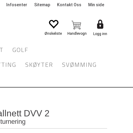
Infosenter
Sitemap
Kontakt Oss
Min side
Logg inn
T
GOLF
YTING
SKØYTER
SVØMMING
allnett DVV 2
turnering