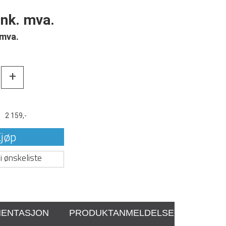
ink. mva.
 mva.
+
t
2 159,-
jøp
i ønskeliste
ENTASJON
PRODUKTANMELDELSER