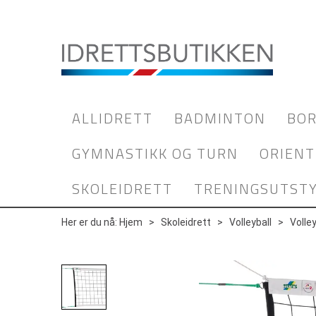
ALLIDRETT
BADMINTON
BOR
GYMNASTIKK OG TURN
ORIENT
SKOLEIDRETT
TRENINGSUTST
Her er du nå:
Hjem
>
Skoleidrett
>
Volleyball
>
Volle