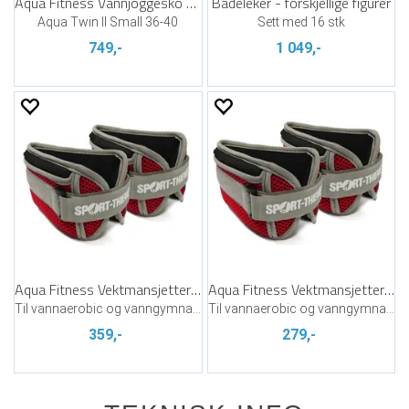
Aqua Fitness Vannjoggesko Beco
Badeleker - forskjellige figurer
Aqua Twin II Small 36-40
Sett med 16 stk
749,-
1 049,-
Aqua Fitness Vektmansjetter 1000 gram
Aqua Fitness Vektmansjetter 500 gram
Til vannaerobic og vanngymnastikk
Til vannaerobic og vanngymnastikk
359,-
279,-