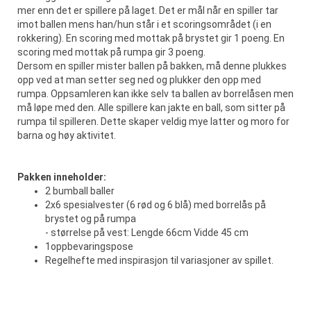
mer enn det er spillere på laget. Det er mål når en spiller tar
imot ballen mens han/hun står i et scoringsområdet (i en
rokkering). En scoring med mottak på brystet gir 1 poeng. En
scoring med mottak på rumpa gir 3 poeng.
Dersom en spiller mister ballen på bakken, må denne plukkes
opp ved at man setter seg ned og plukker den opp med
rumpa. Oppsamleren kan ikke selv ta ballen av borrelåsen men
må løpe med den. Alle spillere kan jakte en ball, som sitter på
rumpa til spilleren. Dette skaper veldig mye latter og moro for
barna og høy aktivitet.
Pakken inneholder:
2 bumball baller
2x6 spesialvester (6 rød og 6 blå) med borrelås på
brystet og på rumpa
- størrelse på vest: Lengde 66cm Vidde 45 cm
1oppbevaringspose
Regelhefte med inspirasjon til variasjoner av spillet.