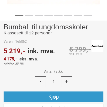
Bumball til ungdomsskoler
Klassesett til 12 personer
Varenr:
165862
5 799,-
5 219,-
ink. mva.
VEIL. PRIS
4 175,-
eks. mva.
KAMPANJEPRIS
Antall
(
stk):
-
+
Kjøp