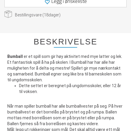
Legg i ønskeliste
Bestillingsvare (
18
dager)
BESKRIVELSE
Bumball
er et spill som gir høy aktivitet med mye latter og lek.
Et fantastisk spill å ha på skolen. I Bumball har har alle har
muligheten for å delta og mestre! Spillet gir mye nærkontakt
og samarbeid. Bumball egner seg like bra til barneskolen som
til ungdomsskolen.
Dette settet er beregnet på ungdomsskoler, eller 12 år
til voksen.
Når man spiller bumball har alle bumballvester på seg. På hver
bumballvest er det borrelås på brystet og på rumpa. Ballen
mottas med borrelåsen som er på brystet eller på rumpa.
Ballen fjernes så fra borrelåsen og kastes videre.
Mål: legg ut rokkeringer som mål. Det skal alltid være ett mål