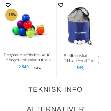
15%
Dragonskin softballpakke 18 cm | 12 stk
Bordtennisballer i bag
12 fargerike skumballer til lek og spill
144 stk | Hvite | Trening
2 549,-
849,-
2 999,-
TEKNISK INFO
ALTERNATIVER