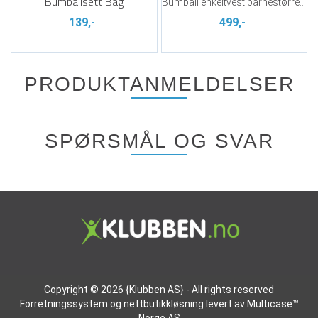
Bumballsett Bag
Bumball enkeltvest barnestørrelse
139,-
499,-
PRODUKTANMELDELSER
SPØRSMÅL OG SVAR
Copyright © 2026 {Klubben AS} - All rights reserved
Forretningssystem
og
nettbutikkløsning
levert av
Multicase™
Norge AS