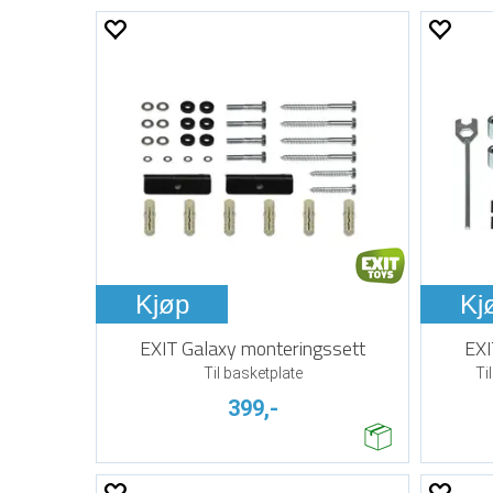
Kjøp
Kj
EXIT Galaxy monteringssett
EXI
Til basketplate
Ti
399,-