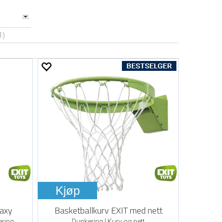
1)
Kjøp
laxy
Basketballkurv EXIT med nett
ering
Dunkering | Kurv og nett