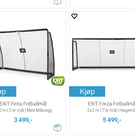
øp
Kjøp
EXIT Finta Fotballmål
EXIT Forza Fotballmå
2 m | 5'er mål | Med Målvegg
5x2 m | 7'er mål | Hagemå
3 499,-
5 499,-