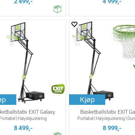
2 499,-
4 999,-
øp
Kjøp
ketballstativ EXIT Galaxy
Basketballstativ EXIT Ga
Portabel | Høydejustering
Portabel | Høydejustering | Du
8 499,-
8 999,-