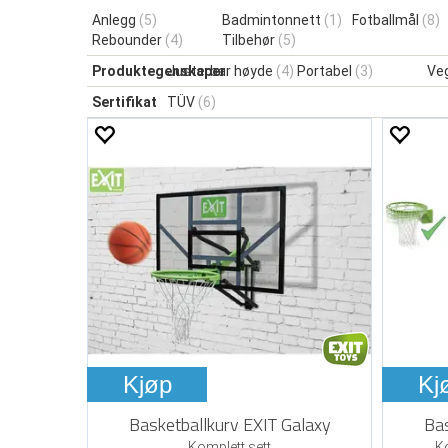
Anlegg
(5)
Badmintonnett
(1)
Fotballmål
(8)
Rebounder
(4)
Tilbehør
(5)
Produktegenskaper
Justerbar høyde
(4)
Portabel
(3)
Ve
Sertifikat
TÜV
(6)
Kjøp
Kj
Basketballkurv EXIT Galaxy
Bas
Komplett sett
K