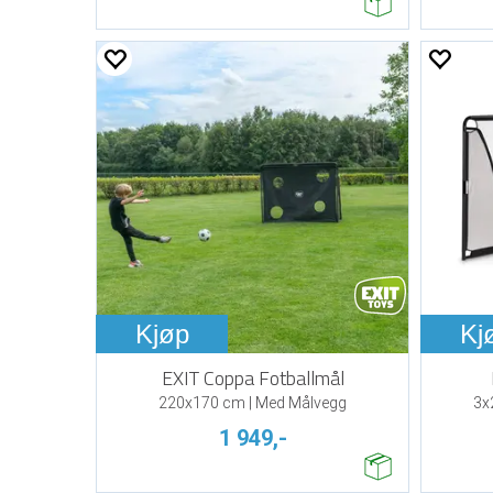
Kjøp
Kj
EXIT Coppa Fotballmål
220x170 cm | Med Målvegg
3x
1 949,-