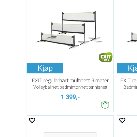
Kjøp
Kj
EXIT regulerbart multinett 3 meter
EXIT re
Volleyballnett badmintonnett tennisnett
Badmint
1 399,-