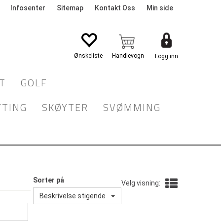
Infosenter
Sitemap
Kontakt Oss
Min side
Logg inn
T
GOLF
YTING
SKØYTER
SVØMMING
Sorter på
Velg visning:
Beskrivelse stigende