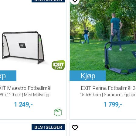
øp
Kjøp
XIT Maestro Fotballmål
EXIT Panna Fotballmål 2 
80x120 cm | Med Målvegg
150x60 cm | Sammenleggbar
1 249,-
1 799,-