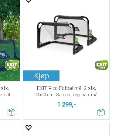
Kjøp
stk.
EXIT Pico Fotballmål 2 stk.
e mål
90x60 cm | Sammenleggbare mål
1 299,-