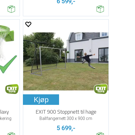
6 599,-
Kjøp
laxy
EXIT 900 Stoppnett til hage
nkering
Ballfangernett 300 x 900 cm
5 699,-