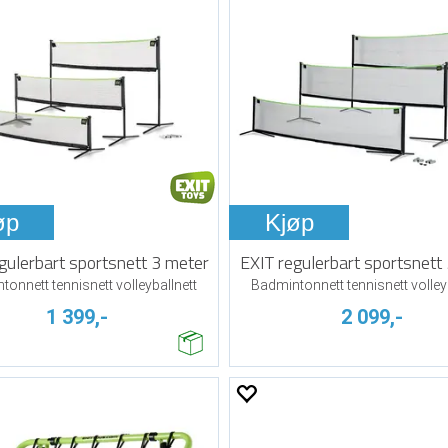
øp
Kjøp
gulerbart sportsnett 3 meter
EXIT regulerbart sportsnett
onnett tennisnett volleyballnett
Badmintonnett tennisnett volley
1 399,-
2 099,-