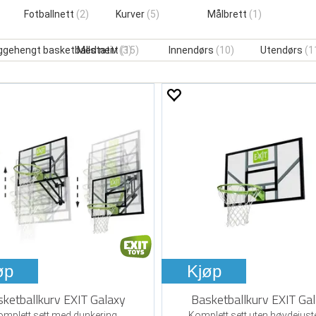
Fotballnett
(2)
Kurver
(5)
Målbrett
(1)
ggehengt basketballstativ
Med nett
(3)
(15)
Innendørs
(10)
Utendørs
(1
øp
Kjøp
ketballkurv EXIT Galaxy
Basketballkurv EXIT Ga
omplett sett med dunkering
Komplett sett uten høydejust