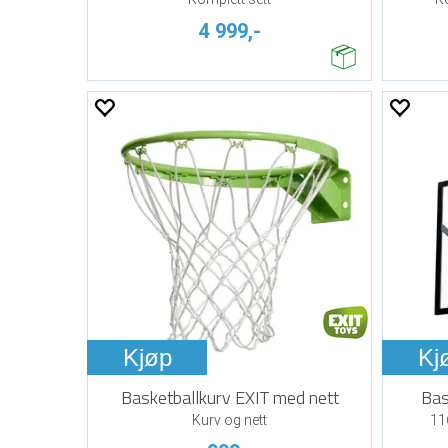
4 999,-
Kjøp
Kj
Basketballkurv EXIT med nett
Bas
Kurv og nett
11