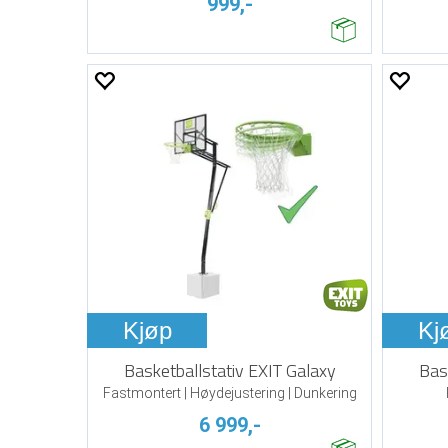
999,-
Kjøp
Kj
Basketballstativ EXIT Galaxy
Bas
Fastmontert | Høydejustering | Dunkering
6 999,-