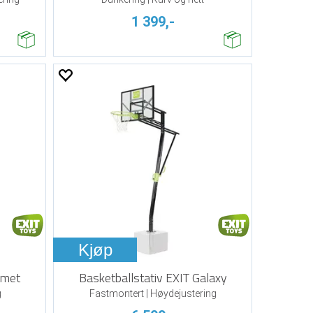
1 399,-
Kjøp
omet
Basketballstativ EXIT Galaxy
g
Fastmontert | Høydejustering