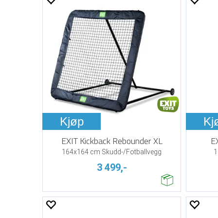
Kjøp
Kj
EXIT Kickback Rebounder XL
E
164x164 cm Skudd-/Fotballvegg
1
3 499,-