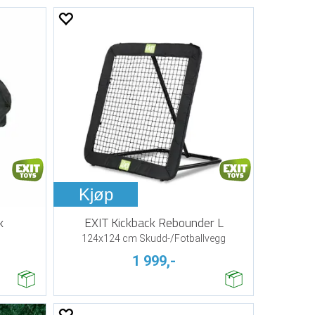
Kjøp
k
EXIT Kickback Rebounder L
124x124 cm Skudd-/Fotballvegg
1 999,-