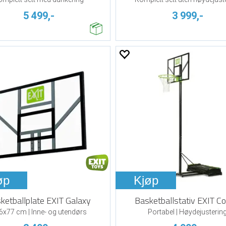
5 499,-
3 999,-
øp
Kjøp
ketballplate EXIT Galaxy
Basketballstativ EXIT C
6x77 cm | Inne- og utendørs
Portabel | Høydejusterin