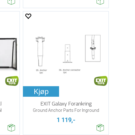
Kjøp
l
EXIT Galaxy Forankring
l
Ground Anchor Parts For Inground
1 119,-