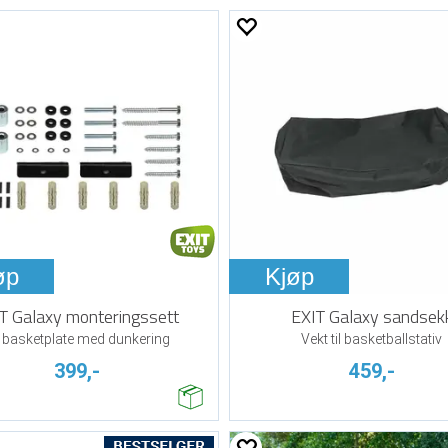
øp
Kjøp
T Galaxy monteringssett
EXIT Galaxy sandsek
l basketplate med dunkering
Vekt til basketballstativ
399,-
459,-