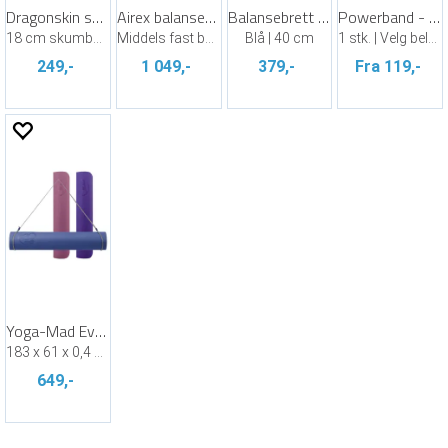
Dragonskin softball 18 cm
Airex balansepute Original
Balansebrett - Kan brukes i vann
Powerband - lang, rund treningsstrikk
18 cm skumballer i neonfarger
Middels fast balansepute
Blå | 40 cm
1 stk. | Velg belastning
249,-
1 049,-
379,-
Fra 119,-
Yoga-Mad Evolution Yogamatte
183 x 61 x 0,4 cm | Velg farge
649,-