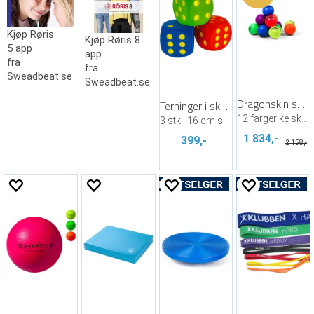
Kjøp Røris
Kjøp Røris 8
5 app
app
fra
fra
Sweadbeat.se
Sweadbeat.se
Dragonskin softballpakke 16 cm | 12 stk
Terninger i skum (3)
12 fargerike skumballer
3 stk | 16 cm skumterning
1 834,-
399,-
2 158,-