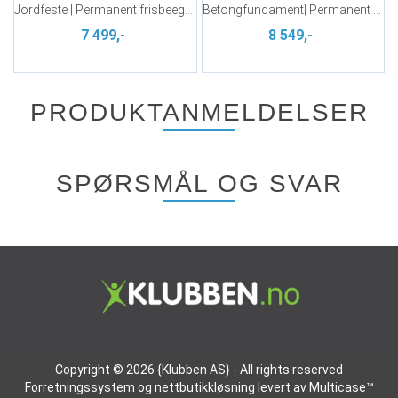
Jordfeste | Permanent frisbeegolfkurv
Betongfundament| Permanent frisbeegolfk
7 499,-
8 549,-
PRODUKTANMELDELSER
SPØRSMÅL OG SVAR
Copyright © 2026 {Klubben AS} - All rights reserved
Forretningssystem
og
nettbutikkløsning
levert av
Multicase™