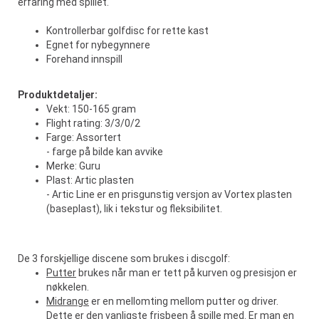
erfaring med spillet.
Kontrollerbar golfdisc for rette kast
Egnet for nybegynnere
Forehand innspill
Produktdetaljer:
Vekt: 150-165 gram
Flight rating: 3/3/0/2
Farge: Assortert
- farge på bilde kan avvike
Merke: Guru
Plast: Artic plasten
- Artic Line er en prisgunstig versjon av Vortex plasten
(baseplast), lik i tekstur og fleksibilitet.
De 3 forskjellige discene som brukes i discgolf:
Putter
brukes når man er tett på kurven og presisjon er
nøkkelen.
Midrange
er en mellomting mellom putter og driver.
Dette er den vanligste frisbeen å spille med. Er man en