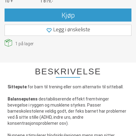
10 +
1 819,-
Kjøp
Legg i ønskeliste
1
på lager
BESKRIVELSE
Sittepute
for barn til trening eller som alternativ til sitteball.
Balanseputens
destabiliserende effekt fremtvinger
bevegelse i ryggen og musklene styrkes. Passer
barneskolestolene veldig godt, der feks barnet har problemer
ved å sitte stille (ADHD, indre uro, andre
konsentrasjonsproblemer osv).
Nuppene stimulerer blodsirkulasjonen mens man sitter.