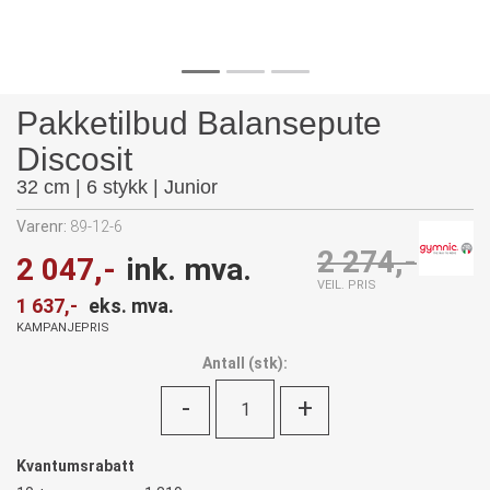
Pakketilbud Balansepute
Discosit
32 cm | 6 stykk | Junior
Varenr:
89-12-6
2 274,-
2 047,-
ink. mva.
VEIL. PRIS
1 637,-
eks. mva.
KAMPANJEPRIS
Antall
(
stk):
-
+
Kvantumsrabatt