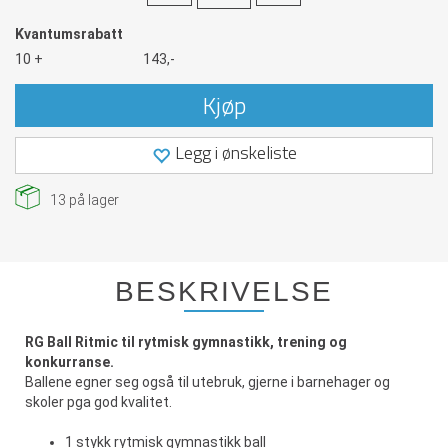
Kvantumsrabatt
10 +
143,-
Kjøp
Legg i ønskeliste
13
på lager
BESKRIVELSE
RG Ball Ritmic til rytmisk gymnastikk, trening og
konkurranse.
Ballene egner seg også til utebruk, gjerne i barnehager og
skoler pga god kvalitet.
1 stykk rytmisk gymnastikk ball