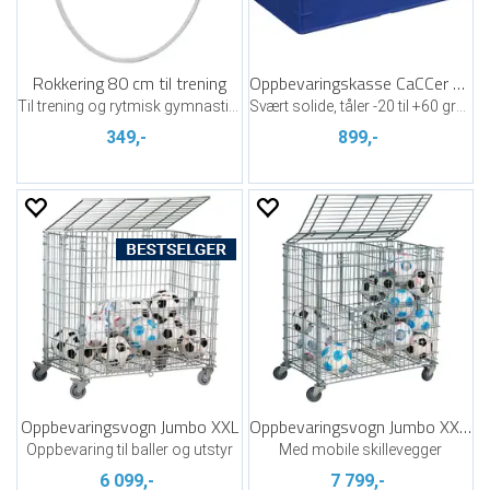
Rokkering 80 cm til trening
Oppbevaringskasse CaCCer Blå
Til trening og rytmisk gymnastikk
Svært solide, tåler -20 til +60 grader
349,-
899,-
Oppbevaringsvogn Jumbo XXL
Oppbevaringsvogn Jumbo XXL Plus
Oppbevaring til baller og utstyr
Med mobile skillevegger
6 099,-
7 799,-