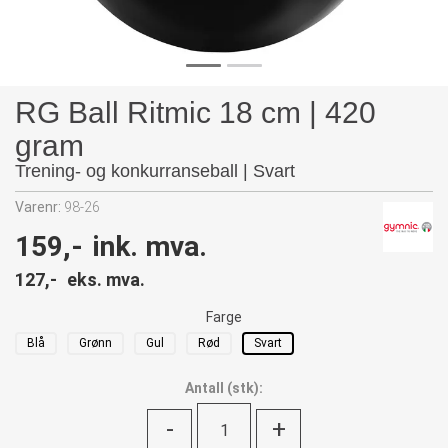
RG Ball Ritmic 18 cm | 420
gram
Trening- og konkurranseball | Svart
Varenr:
98-26
159,-
ink. mva.
127,-
eks. mva.
Farge
Blå
Grønn
Gul
Rød
Svart
Antall
(
stk):
-
+